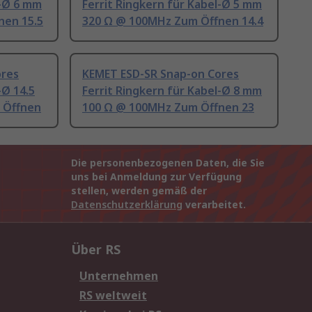
l-Ø 6 mm
Ferrit Ringkern für Kabel-Ø 5 mm
nen 15.5
320 Ω @ 100MHz Zum Öffnen 14.4
ores
KEMET ESD-SR Snap-on Cores
-Ø 14.5
Ferrit Ringkern für Kabel-Ø 8 mm
 Öffnen
100 Ω @ 100MHz Zum Öffnen 23
Die personenbezogenen Daten, die Sie
uns bei Anmeldung zur Verfügung
stellen, werden gemäß der
Datenschutzerklärung
verarbeitet.
Über RS
Unternehmen
RS weltweit