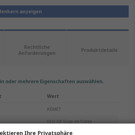
üllenkern anzeigen
Rechtliche
Produktdetails
Anforderungen
ein oder mehrere Eigenschaften auswählen.
t
Wert
KEMET
ESD-SR Snap-on Cores
ektieren Ihre Privatsphäre
Ferrit rastend