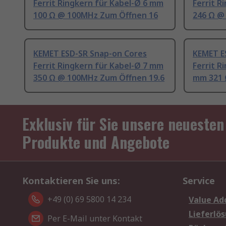
Ferrit Ringkern für Kabel-Ø 6 mm
Ferrit R
100 Ω @ 100MHz Zum Öffnen 16
246 Ω @
KEMET ESD-SR Snap-on Cores
KEMET E
Ferrit Ringkern für Kabel-Ø 7 mm
Ferrit R
350 Ω @ 100MHz Zum Öffnen 19.6
mm 321 
Exklusiv für Sie unsere neuesten
Produkte und Angebote
Kontaktieren Sie uns:
Service
+49 (0) 69 5800 14 234
Value Ad
Lieferlö
Per E-Mail unter Kontakt