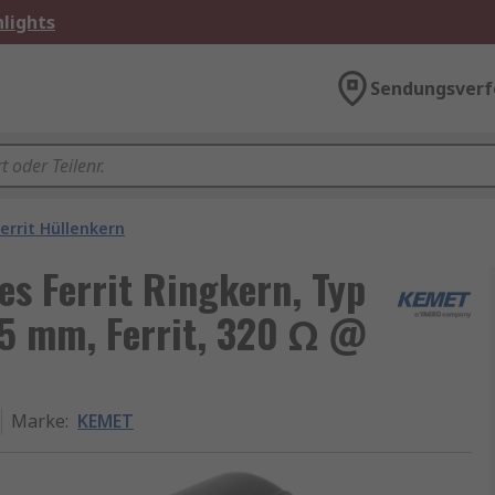
lights
Sendungsverf
Ferrit Hüllenkern
s Ferrit Ringkern, Typ
Ø 5 mm, Ferrit, 320 Ω @
Marke
:
KEMET