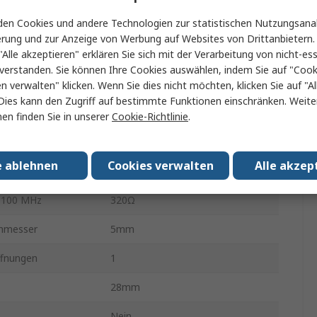
en Cookies und andere Technologien zur statistischen Nutzungsanal
Ferrit Ringkern
erung und zur Anzeige von Werbung auf Websites von Drittanbietern.
"Alle akzeptieren" erklären Sie sich mit der Verarbeitung von nicht-ess
Unterhaltungselektronik
verstanden. Sie können Ihre Cookies auswählen, indem Sie auf "Cook
Ferrit
en verwalten" klicken. Wenn Sie dies nicht möchten, klicken Sie auf "Al
Dies kann den Zugriff auf bestimmte Funktionen einschränken. Weite
 zu öffnen
Nein
en finden Sie in unserer
Cookie-Richtlinie
.
 25 MHz
175Ω
e ablehnen
Cookies verwalten
Alle akzep
Ja
 100 MHz
320Ω
hmesser
5mm
ffnungen
1
28mm
Nein