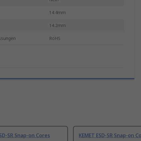
e
14.4mm
14.2mm
ssungen
RoHS
SD-SR Snap-on Cores
KEMET ESD-SR Snap-on C