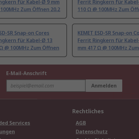
ingkern für Kabel-Ø 9 mm
Ferrit Ringkern für Kabe
 100MHz Zum Öffnen 20.2
110 Ω @ 100MHz Zum Öff
SD-SR Snap-on Cores
KEMET ESD-SR Snap-on C
ingkern für Kabel-Ø 13
Ferrit Ringkern für Kabel
Ω @ 100MHz Zum Öffnen
mm 417 Ω @ 100MHz Zum
E-Mail-Anschrift
Anmelden
Rechtliches
ded Services
AGB
sungen
Datenschutz