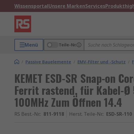
Wissensportal
Unsere Marken
Services
Produkthigh
Menü
Teile-Nr.
/
Passive Bauelemente
/
EMV-Filter und -Schutz
/
KEMET ESD-SR Snap-on Core
Ferrit rastend, für Kabel-
100MHz Zum Öffnen 14.4
RS Best.-Nr.
:
811-9118
Herst. Teile-Nr.
:
ESD-SR-110