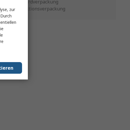
Standardverpackung
Produktionsverpackung
yse, zur
 Durch
entiellen
ie
le
re
tieren