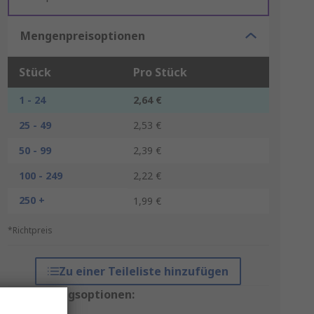
Mengenpreisoptionen
Stück
Pro Stück
1 - 24
2,64 €
25 - 49
2,53 €
50 - 99
2,39 €
100 - 249
2,22 €
250 +
1,99 €
*Richtpreis
Zu einer Teileliste hinzufügen
Verpackungsoptionen: