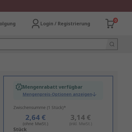
0
olgung
Login / Registrierung
Mengenrabatt verfügbar
Mengenpreis-Optionen anzeigen
Zwischensumme (1 Stück)*
2,64 €
3,14 €
(ohne MwSt.)
(inkl. MwSt.)
Add
Stück