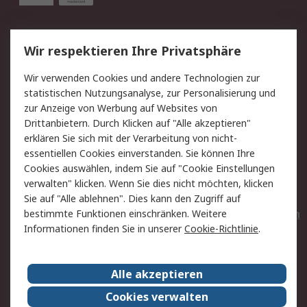
Service
Wir respektieren Ihre Privatsphäre
Value Added Services
Lieferlösungen
Wir verwenden Cookies und andere Technologien zur
Rücksendungen
Kontakt
statistischen Nutzungsanalyse, zur Personalisierung und
Hilfe
Privatkunden
zur Anzeige von Werbung auf Websites von
Drittanbietern. Durch Klicken auf "Alle akzeptieren"
Rechtliches
erklären Sie sich mit der Verarbeitung von nicht-
essentiellen Cookies einverstanden. Sie können Ihre
AGB
Datenschutz
Cookies auswählen, indem Sie auf "Cookie Einstellungen
Cookie-Richtlinie
Zahlungsbedingungen
verwalten" klicken. Wenn Sie dies nicht möchten, klicken
Copyright/Impressum
Entsorgung
Sie auf "Alle ablehnen". Dies kann den Zugriff auf
Elektrogeräte/Batterien
bestimmte Funktionen einschränken. Weitere
Informationen finden Sie in unserer
Cookie-Richtlinie
.
Über RS
Alle akzeptieren
Unternehmen
RS weltweit
Karriere bei RS
Nachhaltigkeit
Cookies verwalten