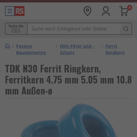
0
Teile-Nr.
/
Passive
/
EMV-Filter und -
/
Ferrit
Bauelemente
Schutz
Ringkern
TDK N30 Ferrit Ringkern,
Ferritkern 4.75 mm 5.05 mm 10.8
mm Außen-ø