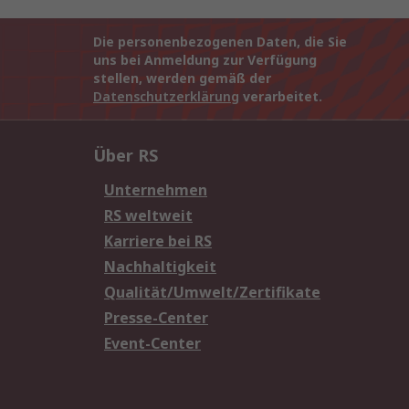
Die personenbezogenen Daten, die Sie
uns bei Anmeldung zur Verfügung
stellen, werden gemäß der
Datenschutzerklärung
verarbeitet.
Über RS
Unternehmen
RS weltweit
Karriere bei RS
Nachhaltigkeit
Qualität/Umwelt/Zertifikate
Presse-Center
Event-Center