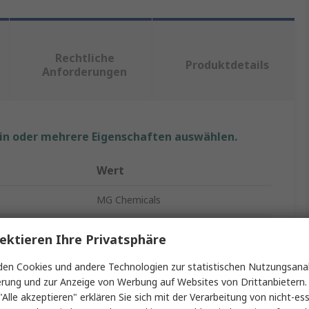
Rechtliche
Produktdetails
Anforderungen
ein oder mehrere Eigenschaften auswählen.
Wert
MG Chemicals
Fett
ektieren Ihre Privatsphäre
MG Chemicals
en Cookies und andere Technologien zur statistischen Nutzungsanal
erung und zur Anzeige von Werbung auf Websites von Drittanbietern.
Leitfähiges Kohlenstoff-Silikon
"Alle akzeptieren" erklären Sie sich mit der Verarbeitung von nicht-ess