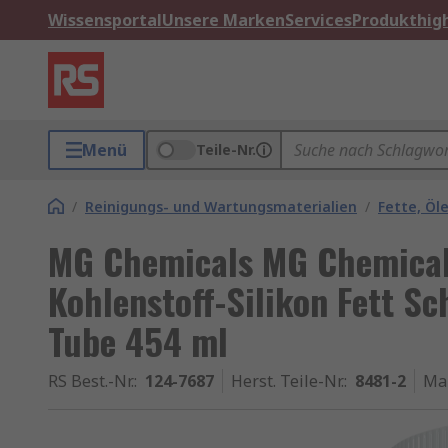
Wissensportal
Unsere Marken
Services
Produkthigh
Menü
Teile-Nr.
/
Reinigungs- und Wartungsmaterialien
/
Fette, Öl
MG Chemicals MG Chemicals
Kohlenstoff-Silikon Fett Sc
Tube 454 ml
RS Best.-Nr.
:
124-7687
Herst. Teile-Nr.
:
8481-2
Ma