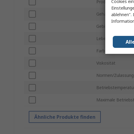
Cookies ein
Produktform
Einstellung
Gehäusegröße
ablehnen". 
Information
Gebindegröße
Lebensmittelsicher
All
Farbe
Viskosität
Normen/Zulassung
Betriebstemperatur
Maximale Betriebs
Ähnliche Produkte finden