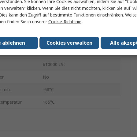
verstanden. Sie können Ihre Cookies auswählen, indem Sie auf "Cook
Paste
en verwalten" klicken. Wenn Sie dies nicht möchten, klicken Sie auf "Al
Tube
Dies kann den Zugriff auf bestimmte Funktionen einschränken. Weite
en finden Sie in unserer
Cookie-Richtlinie
.
454 ml
Nein
e ablehnen
Cookies verwalten
Alle akzep
Schwarz
610000 cSt
en
No
 min.
-68°C
temperatur
165°C