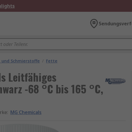
lights
Sendungsverf
e und Schmierstoffe
/
Fette
 Leitfähiges
hwarz -68 °C bis 165 °C,
rke
:
MG Chemicals