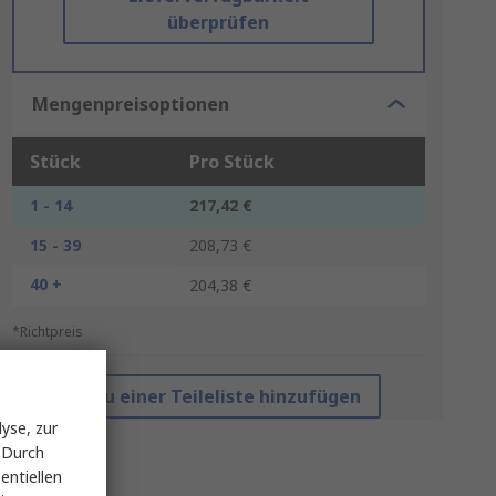
überprüfen
Mengenpreisoptionen
Stück
Pro Stück
1 - 14
217,42 €
15 - 39
208,73 €
40 +
204,38 €
*Richtpreis
Zu einer Teileliste hinzufügen
yse, zur
 Durch
entiellen