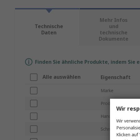
Mehr Infos
Technische
und
Daten
technische
Dokumente
Finden Sie ähnliche Produkte, indem Sie 
Alle auswählen
Eigenschaft
Marke
Produkt Typ
Wir resp
Handelsname
Wir verwend
Personalisi
Schmiermittel Typ
Klicken auf 