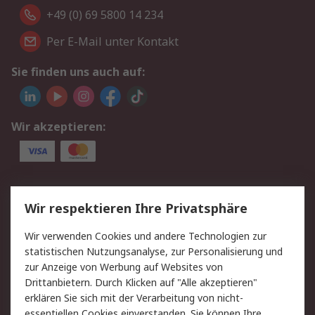
+49 (0) 69 5800 14 234
Per E-Mail unter Kontakt
Sie finden uns auch auf:
Wir akzeptieren:
Service
Wir respektieren Ihre Privatsphäre
Value Added Services
Lieferlösungen
Wir verwenden Cookies und andere Technologien zur
Rücksendungen
Kontakt
statistischen Nutzungsanalyse, zur Personalisierung und
Hilfe
Privatkunden
zur Anzeige von Werbung auf Websites von
Drittanbietern. Durch Klicken auf "Alle akzeptieren"
Rechtliches
erklären Sie sich mit der Verarbeitung von nicht-
essentiellen Cookies einverstanden. Sie können Ihre