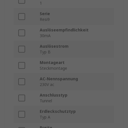
1
Serie
Resi9
Auslöseempfindlichkeit
30mA
Auslösestrom
Typ B
Montageart
Steckmontage
AC-Nennspannung
230V ac
Anschlusstyp
Tunnel
Erdleckschutztyp
Typ A
Breite