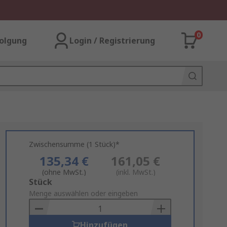
0
olgung
Login / Registrierung
Zwischensumme (1 Stück)*
135,34 €
161,05 €
(ohne MwSt.)
(inkl. MwSt.)
Add
Stück
to
Menge auswählen oder eingeben
Basket
Hinzufügen