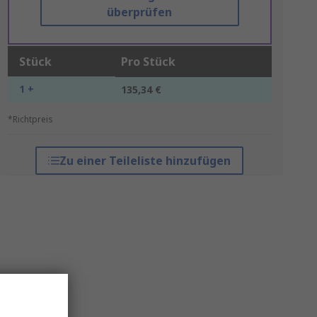
überprüfen
Stück
Pro Stück
1 +
135,34 €
*Richtpreis
Zu einer Teileliste hinzufügen