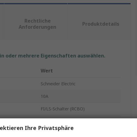
Rechtliche
Produktdetails
Anforderungen
ein oder mehrere Eigenschaften auswählen.
Wert
Schneider Electric
10A
FI/LS-Schalter (RCBO)
1
ektieren Ihre Privatsphäre
Resi9