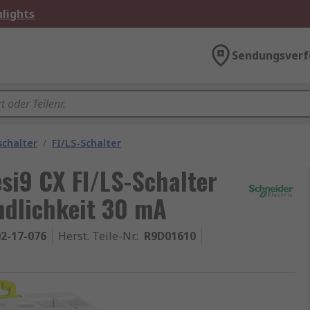
lights
Sendungsverf
schalter
/
FI/LS-Schalter
esi9 CX FI/LS-Schalter
ndlichkeit 30 mA
2-17-076
Herst. Teile-Nr.
:
R9D01610