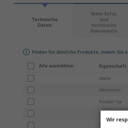
Mehr Infos
Technische
und
Daten
technische
Dokumente
Finden Sie ähnliche Produkte, indem Sie 
Alle auswählen
Eigenschaft
Marke
Nennstrom
Produkt Typ
Polanzahl
Wir resp
Reihe