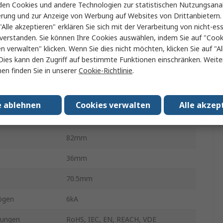
en Cookies und andere Technologien zur statistischen Nutzungsanal
Resi9 CX
erung und zur Anzeige von Werbung auf Websites von Drittanbietern.
"Alle akzeptieren" erklären Sie sich mit der Verarbeitung von nicht-ess
lichkeit
30mA
verstanden. Sie können Ihre Cookies auswählen, indem Sie auf "Cook
en verwalten" klicken. Wenn Sie dies nicht möchten, klicken Sie auf "Al
DIN-Hutschiene
Dies kann den Zugriff auf bestimmte Funktionen einschränken. Weite
en finden Sie in unserer
Cookie-Richtlinie
.
ung
230V ac
Schraube
e ablehnen
Cookies verwalten
Alle akzep
yp
Typ A
82mm
36mm
70.5mm
ögen
6kA
sungen
RoHS, IEC, EN, REACH, VDE