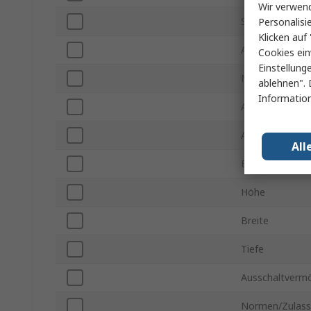
Wir verwend
Serie
Personalisi
Klicken auf 
Auslöseempfind
Cookies ein
Einstellung
Montageart
ablehnen". 
Information
AC-Nennspann
Anschlusstyp
All
Erdleckschutzt
Höhe
Breite
Tiefe
Ausschaltverm
Normen/Zulas