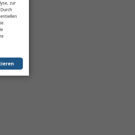
yse, zur
 Durch
entiellen
ie
le
re
tieren