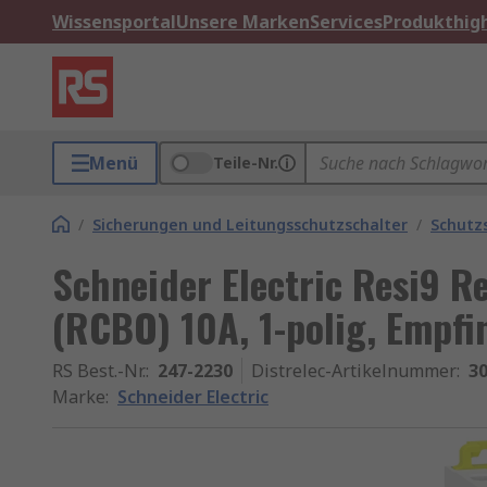
Wissensportal
Unsere Marken
Services
Produkthigh
Menü
Teile-Nr.
/
Sicherungen und Leitungsschutzschalter
/
Schutz
Schneider Electric Resi9 R
(RCBO) 10A, 1-polig, Empfi
RS Best.-Nr.
:
247-2230
Distrelec-Artikelnummer
:
30
Marke
:
Schneider Electric