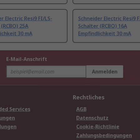
r Electric Resi9 FI/LS-
Schneider Electric Resi9 F
r (RCBO) 25A
Schalter (RCBO) 16A
ichkeit 30 mA
Empfindlichkeit 30 mA
E-Mail-Anschrift
Anmelden
Rechtliches
ded Services
AGB
sungen
Datenschutz
dungen
Cookie-Richtlinie
Zahlungsbedingungen