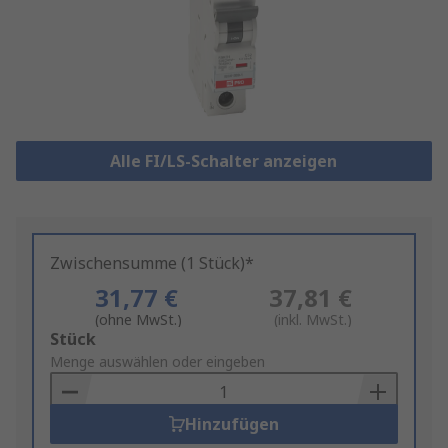
Alle FI/LS-Schalter anzeigen
Zwischensumme (1 Stück)*
31,77 €
37,81 €
(ohne MwSt.)
(inkl. MwSt.)
Add
Stück
to
Menge auswählen oder eingeben
Basket
Hinzufügen