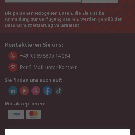
Die personenbezogenen Daten, die Sie uns bei
Anmeldung zur Verfügung stellen, werden gemäß der
Datenschutzerklärung
verarbeitet.
Kontaktieren Sie uns:
+49 (0) 69 5800 14 234
Per E-Mail unter Kontakt
Sie finden uns auch auf:
Wir akzeptieren:
Service