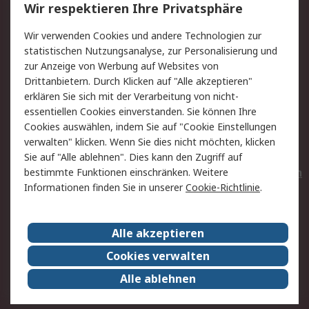
Wir respektieren Ihre Privatsphäre
Value Added Services
Lieferlösungen
Wir verwenden Cookies und andere Technologien zur
Rücksendungen
Kontakt
statistischen Nutzungsanalyse, zur Personalisierung und
Hilfe
Privatkunden
zur Anzeige von Werbung auf Websites von
Drittanbietern. Durch Klicken auf "Alle akzeptieren"
Rechtliches
erklären Sie sich mit der Verarbeitung von nicht-
essentiellen Cookies einverstanden. Sie können Ihre
AGB
Datenschutz
Cookies auswählen, indem Sie auf "Cookie Einstellungen
Cookie-Richtlinie
Zahlungsbedingungen
verwalten" klicken. Wenn Sie dies nicht möchten, klicken
Copyright/Impressum
Entsorgung
Sie auf "Alle ablehnen". Dies kann den Zugriff auf
Elektrogeräte/Batterien
bestimmte Funktionen einschränken. Weitere
Informationen finden Sie in unserer
Cookie-Richtlinie
.
Über RS
Alle akzeptieren
Unternehmen
RS weltweit
Karriere bei RS
Nachhaltigkeit
Cookies verwalten
Qualität/Umwelt/Zertifikate
Presse-Center
Alle ablehnen
Event-Center