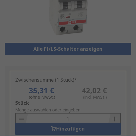
Alle FI/LS-Schalter anzeigen
Zwischensumme (1 Stück)*
35,31 €
42,02 €
(ohne MwSt.)
(inkl. MwSt.)
Add
Stück
to
Menge auswählen oder eingeben
Basket
Hinzufügen