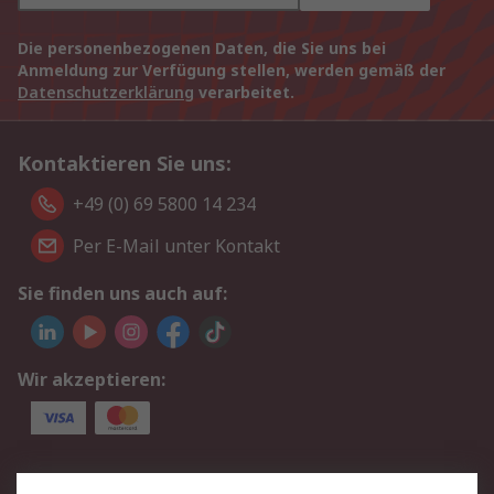
Die personenbezogenen Daten, die Sie uns bei
Anmeldung zur Verfügung stellen, werden gemäß der
Datenschutzerklärung
verarbeitet.
Kontaktieren Sie uns:
+49 (0) 69 5800 14 234
Per E-Mail unter Kontakt
Sie finden uns auch auf:
Wir akzeptieren:
Service