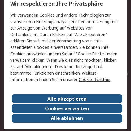
Wir respektieren Ihre Privatsphäre
Value Added Services
Lieferlösungen
Wir verwenden Cookies und andere Technologien zur
Rücksendungen
Kontakt
statistischen Nutzungsanalyse, zur Personalisierung und
Hilfe
Privatkunden
zur Anzeige von Werbung auf Websites von
Drittanbietern. Durch Klicken auf "Alle akzeptieren"
Rechtliches
erklären Sie sich mit der Verarbeitung von nicht-
essentiellen Cookies einverstanden. Sie können Ihre
AGB
Datenschutz
Cookies auswählen, indem Sie auf "Cookie Einstellungen
Cookie-Richtlinie
Zahlungsbedingungen
verwalten" klicken. Wenn Sie dies nicht möchten, klicken
Copyright/Impressum
Entsorgung
Sie auf "Alle ablehnen". Dies kann den Zugriff auf
Elektrogeräte/Batterien
bestimmte Funktionen einschränken. Weitere
Informationen finden Sie in unserer
Cookie-Richtlinie
.
Über RS
Alle akzeptieren
Unternehmen
RS weltweit
Karriere bei RS
Nachhaltigkeit
Cookies verwalten
Qualität/Umwelt/Zertifikate
Presse-Center
Alle ablehnen
Event-Center