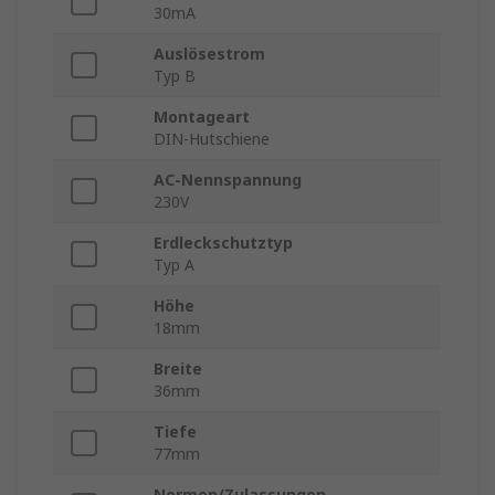
30mA
Auslösestrom
Typ B
Montageart
DIN-Hutschiene
AC-Nennspannung
230V
Erdleckschutztyp
Typ A
Höhe
18mm
Breite
36mm
Tiefe
77mm
Normen/Zulassungen