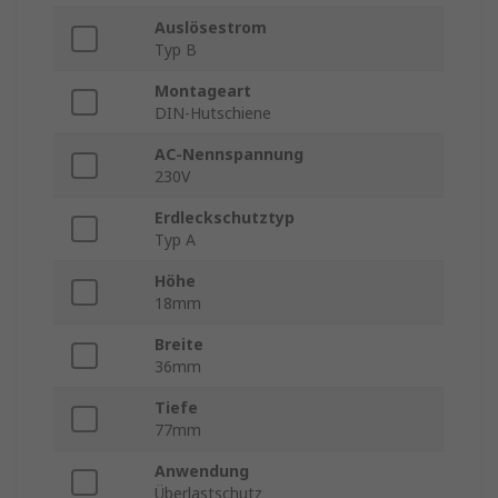
Auslösestrom
Typ B
Montageart
DIN-Hutschiene
AC-Nennspannung
230V
Erdleckschutztyp
Typ A
Höhe
18mm
Breite
36mm
Tiefe
77mm
Anwendung
Überlastschutz