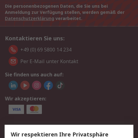
Die personenbezogenen Daten, die Sie uns bei
Anmeldung zur Verfügung stellen, werden gemäß der
Datenschutzerklärung
verarbeitet.
Kontaktieren Sie uns:
+49 (0) 69 5800 14 234
Per E-Mail unter Kontakt
Sie finden uns auch auf:
Wir akzeptieren:
Service
Wir respektieren Ihre Privatsphäre