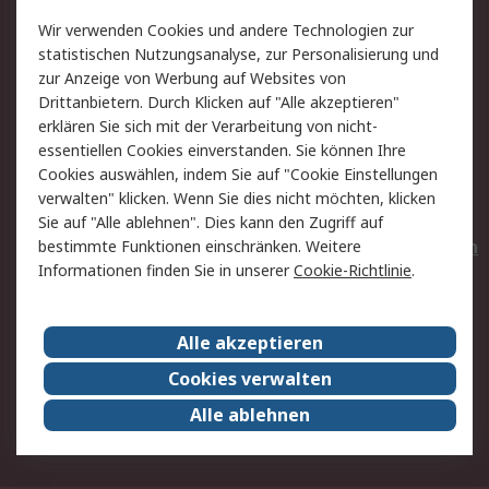
Value Added Services
Lieferlösungen
Wir verwenden Cookies und andere Technologien zur
Rücksendungen
Kontakt
statistischen Nutzungsanalyse, zur Personalisierung und
Hilfe
Privatkunden
zur Anzeige von Werbung auf Websites von
Drittanbietern. Durch Klicken auf "Alle akzeptieren"
Rechtliches
erklären Sie sich mit der Verarbeitung von nicht-
essentiellen Cookies einverstanden. Sie können Ihre
AGB
Datenschutz
Cookies auswählen, indem Sie auf "Cookie Einstellungen
Cookie-Richtlinie
Zahlungsbedingungen
verwalten" klicken. Wenn Sie dies nicht möchten, klicken
Copyright/Impressum
Entsorgung
Sie auf "Alle ablehnen". Dies kann den Zugriff auf
Elektrogeräte/Batterien
bestimmte Funktionen einschränken. Weitere
Informationen finden Sie in unserer
Cookie-Richtlinie
.
Über RS
Alle akzeptieren
Unternehmen
RS weltweit
Karriere bei RS
Nachhaltigkeit
Cookies verwalten
Qualität/Umwelt/Zertifikate
Presse-Center
Alle ablehnen
Event-Center