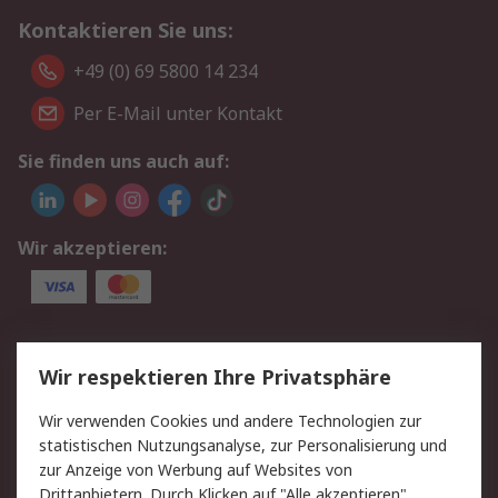
Kontaktieren Sie uns:
+49 (0) 69 5800 14 234
Per E-Mail unter Kontakt
Sie finden uns auch auf:
Wir akzeptieren:
Service
Wir respektieren Ihre Privatsphäre
Value Added Services
Lieferlösungen
Wir verwenden Cookies und andere Technologien zur
Rücksendungen
Kontakt
statistischen Nutzungsanalyse, zur Personalisierung und
Hilfe
Privatkunden
zur Anzeige von Werbung auf Websites von
Drittanbietern. Durch Klicken auf "Alle akzeptieren"