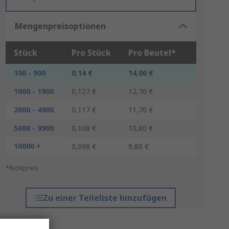
Mengenpreisoptionen
Stück
Pro Stück
Pro Beutel*
100 - 900
0,14 €
14,00 €
1000 - 1900
0,127 €
12,70 €
2000 - 4900
0,117 €
11,70 €
5000 - 9900
0,108 €
10,80 €
10000 +
0,098 €
9,80 €
*Richtpreis
Zu einer Teileliste hinzufügen