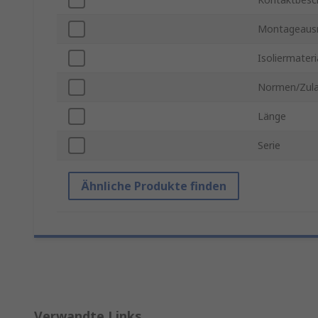
Montageausr
Isoliermateri
Normen/Zul
Länge
Serie
Ähnliche Produkte finden
Verwandte Links