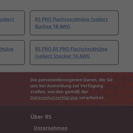
soliert
RS PRO Flachsteckhülse Isoliert
Buchse 18 AWG
khülse
RS PRO RS PRO Flachsteckhülse
Isoliert Stecker 16 AWG
Die personenbezogenen Daten, die Sie
uns bei Anmeldung zur Verfügung
stellen, werden gemäß der
Datenschutzerklärung
verarbeitet.
Über RS
Unternehmen