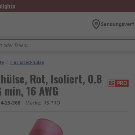
lights
Sendungsverf
ße
/
Flachsteckhülse
lse, Rot, Isoliert, 0.8
G min, 16 AWG
4-25-368
Marke
:
RS PRO