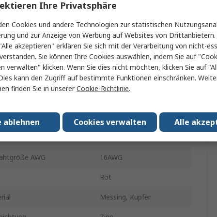
ektieren Ihre Privatsphäre
 Größe
0.8 x 6.35 mm
en Cookies und andere Technologien zur statistischen Nutzungsanal
erung und zur Anzeige von Werbung auf Websites von Drittanbietern.
 Dicke
0.8mm
"Alle akzeptieren" erklären Sie sich mit der Verarbeitung von nicht-ess
verstanden. Sie können Ihre Cookies auswählen, indem Sie auf "Cook
 Breite
6.35mm
en verwalten" klicken. Wenn Sie dies nicht möchten, klicken Sie auf "Al
Dies kann den Zugriff auf bestimmte Funktionen einschränken. Weite
 isoliert
Isoliert
en finden Sie in unserer
Cookie-Richtlinie
.
 max mm2
1.5mm²
ahtgröße AWG
22AWG
e ablehnen
Cookies verwalten
Alle akzep
 min mm2
0.5mm²
rahtgröße AWG
16AWG
Rot
rial
Messing, Kupfer
hichtung
Zinn