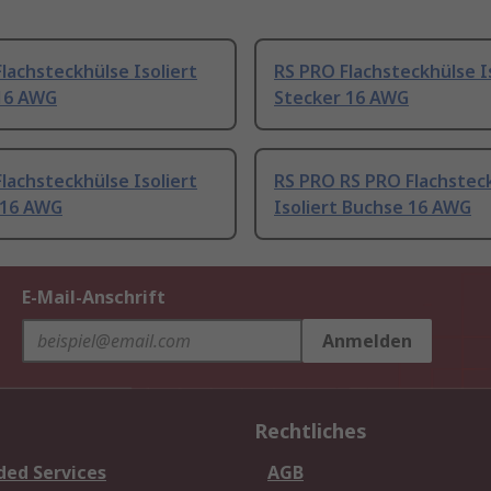
lachsteckhülse Isoliert
RS PRO Flachsteckhülse I
16 AWG
Stecker 16 AWG
lachsteckhülse Isoliert
RS PRO RS PRO Flachstec
 16 AWG
Isoliert Buchse 16 AWG
E-Mail-Anschrift
Anmelden
Rechtliches
ded Services
AGB