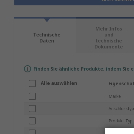
Mehr Infos
Technische
und
Daten
technische
Dokumente
Finden Sie ähnliche Produkte, indem Sie 
Alle auswählen
Eigenscha
Marke
Anschlusstyp
Produkt Typ
Gender