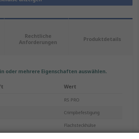
Rechtliche
Produktdetails
Anforderungen
ein oder mehrere Eigenschaften auswählen.
ft
Wert
RS PRO
Crimpbefestigung
Flachsteckhülse
Buchse