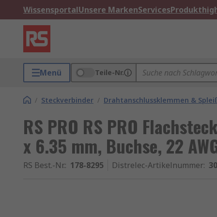
Wissensportal
Unsere Marken
Services
Produkthigh
Menü
Teile-Nr.
/
Steckverbinder
/
Drahtanschlussklemmen & Splei
RS PRO RS PRO Flachsteckhü
x 6.35 mm, Buchse, 22 AW
RS Best.-Nr.
:
178-8295
Distrelec-Artikelnummer
:
30