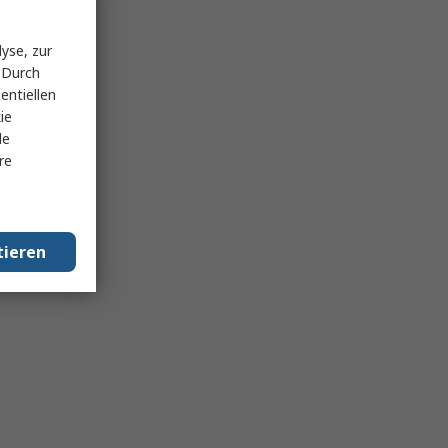
yse, zur
 Durch
entiellen
ie
le
re
tieren