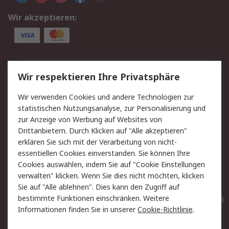
Wir akzeptieren:
Service
Wir respektieren Ihre Privatsphäre
Value Added Services
Lieferlösungen
Wir verwenden Cookies und andere Technologien zur
Rücksendungen
Kontakt
statistischen Nutzungsanalyse, zur Personalisierung und
Hilfe
Privatkunden
zur Anzeige von Werbung auf Websites von
Drittanbietern. Durch Klicken auf "Alle akzeptieren"
Rechtliches
erklären Sie sich mit der Verarbeitung von nicht-
essentiellen Cookies einverstanden. Sie können Ihre
AGB
Datenschutz
Cookies auswählen, indem Sie auf "Cookie Einstellungen
Cookie-Richtlinie
Zahlungsbedingungen
verwalten" klicken. Wenn Sie dies nicht möchten, klicken
Copyright/Impressum
Entsorgung
Sie auf "Alle ablehnen". Dies kann den Zugriff auf
Elektrogeräte/Batterien
bestimmte Funktionen einschränken. Weitere
Informationen finden Sie in unserer
Cookie-Richtlinie
.
Über RS