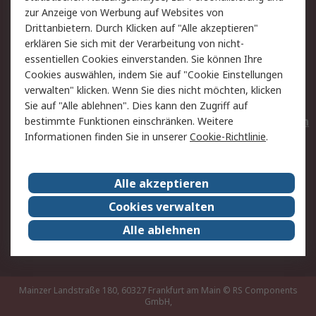
Hilfe
Privatkunden
zur Anzeige von Werbung auf Websites von
Drittanbietern. Durch Klicken auf "Alle akzeptieren"
Rechtliches
erklären Sie sich mit der Verarbeitung von nicht-
essentiellen Cookies einverstanden. Sie können Ihre
AGB
Datenschutz
Cookies auswählen, indem Sie auf "Cookie Einstellungen
Cookie-Richtlinie
Zahlungsbedingungen
verwalten" klicken. Wenn Sie dies nicht möchten, klicken
Copyright/Impressum
Entsorgung
Sie auf "Alle ablehnen". Dies kann den Zugriff auf
Elektrogeräte/Batterien
bestimmte Funktionen einschränken. Weitere
Informationen finden Sie in unserer
Cookie-Richtlinie
.
Über RS
Alle akzeptieren
Unternehmen
RS weltweit
Karriere bei RS
Nachhaltigkeit
Cookies verwalten
Qualität/Umwelt/Zertifikate
Presse-Center
Alle ablehnen
Event-Center
Mainzer Landstraße 180, 60327 Frankfurt am Main
© RS Components
GmbH,