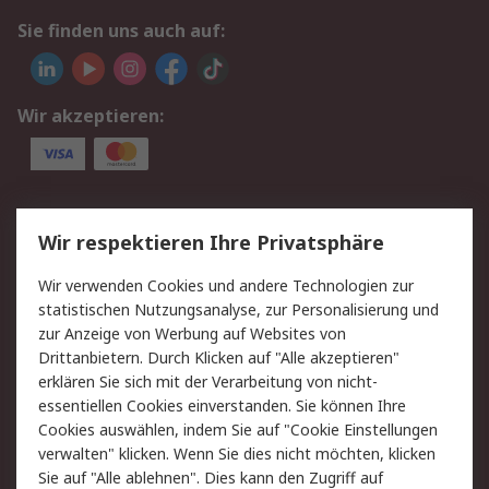
Sie finden uns auch auf:
Wir akzeptieren:
Service
Wir respektieren Ihre Privatsphäre
Value Added Services
Lieferlösungen
Wir verwenden Cookies und andere Technologien zur
Rücksendungen
Kontakt
statistischen Nutzungsanalyse, zur Personalisierung und
Hilfe
Privatkunden
zur Anzeige von Werbung auf Websites von
Drittanbietern. Durch Klicken auf "Alle akzeptieren"
Rechtliches
erklären Sie sich mit der Verarbeitung von nicht-
essentiellen Cookies einverstanden. Sie können Ihre
AGB
Datenschutz
Cookies auswählen, indem Sie auf "Cookie Einstellungen
Cookie-Richtlinie
Zahlungsbedingungen
verwalten" klicken. Wenn Sie dies nicht möchten, klicken
Copyright/Impressum
Entsorgung
Sie auf "Alle ablehnen". Dies kann den Zugriff auf