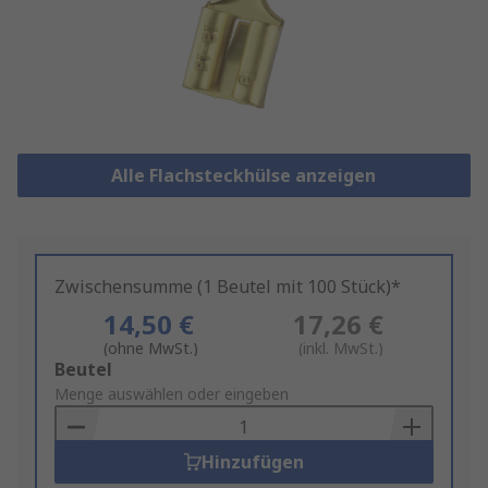
Alle Flachsteckhülse anzeigen
Zwischensumme (1 Beutel mit 100 Stück)*
14,50 €
17,26 €
(ohne MwSt.)
(inkl. MwSt.)
Add
Beutel
to
Menge auswählen oder eingeben
Basket
Hinzufügen