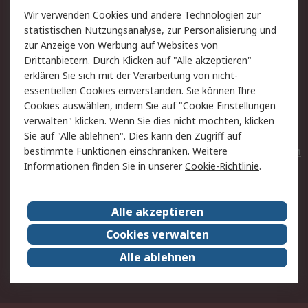
Wir verwenden Cookies und andere Technologien zur
Rücksendungen
Kontakt
statistischen Nutzungsanalyse, zur Personalisierung und
Hilfe
Privatkunden
zur Anzeige von Werbung auf Websites von
Drittanbietern. Durch Klicken auf "Alle akzeptieren"
Rechtliches
erklären Sie sich mit der Verarbeitung von nicht-
essentiellen Cookies einverstanden. Sie können Ihre
AGB
Datenschutz
Cookies auswählen, indem Sie auf "Cookie Einstellungen
Cookie-Richtlinie
Zahlungsbedingungen
verwalten" klicken. Wenn Sie dies nicht möchten, klicken
Copyright/Impressum
Entsorgung
Sie auf "Alle ablehnen". Dies kann den Zugriff auf
Elektrogeräte/Batterien
bestimmte Funktionen einschränken. Weitere
Informationen finden Sie in unserer
Cookie-Richtlinie
.
Über RS
Alle akzeptieren
Unternehmen
RS weltweit
Karriere bei RS
Nachhaltigkeit
Cookies verwalten
Qualität/Umwelt/Zertifikate
Presse-Center
Alle ablehnen
Event-Center