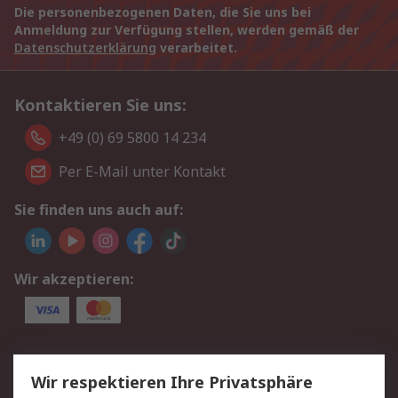
Die personenbezogenen Daten, die Sie uns bei
Anmeldung zur Verfügung stellen, werden gemäß der
Datenschutzerklärung
verarbeitet.
Kontaktieren Sie uns:
+49 (0) 69 5800 14 234
Per E-Mail unter Kontakt
Sie finden uns auch auf:
Wir akzeptieren:
Service
Wir respektieren Ihre Privatsphäre
Value Added Services
Lieferlösungen