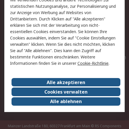
Rücksendungen
Kontakt
statistischen Nutzungsanalyse, zur Personalisierung und
Hilfe
Privatkunden
zur Anzeige von Werbung auf Websites von
Drittanbietern. Durch Klicken auf "Alle akzeptieren"
Rechtliches
erklären Sie sich mit der Verarbeitung von nicht-
essentiellen Cookies einverstanden. Sie können Ihre
AGB
Datenschutz
Cookies auswählen, indem Sie auf "Cookie Einstellungen
Cookie-Richtlinie
Zahlungsbedingungen
verwalten" klicken. Wenn Sie dies nicht möchten, klicken
Copyright/Impressum
Entsorgung
Sie auf "Alle ablehnen". Dies kann den Zugriff auf
Elektrogeräte/Batterien
bestimmte Funktionen einschränken. Weitere
Informationen finden Sie in unserer
Cookie-Richtlinie
.
Über RS
Alle akzeptieren
Unternehmen
RS weltweit
Karriere bei RS
Nachhaltigkeit
Cookies verwalten
Qualität/Umwelt/Zertifikate
Presse-Center
Alle ablehnen
Event-Center
Mainzer Landstraße 180, 60327 Frankfurt am Main
© RS Components