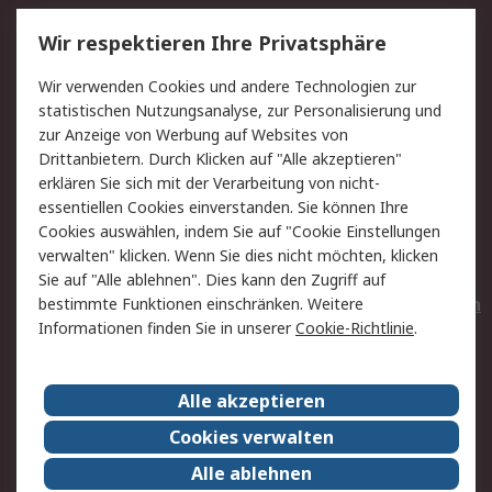
Service
Wir respektieren Ihre Privatsphäre
Value Added Services
Lieferlösungen
Wir verwenden Cookies und andere Technologien zur
Rücksendungen
Kontakt
statistischen Nutzungsanalyse, zur Personalisierung und
Hilfe
Privatkunden
zur Anzeige von Werbung auf Websites von
Drittanbietern. Durch Klicken auf "Alle akzeptieren"
Rechtliches
erklären Sie sich mit der Verarbeitung von nicht-
essentiellen Cookies einverstanden. Sie können Ihre
AGB
Datenschutz
Cookies auswählen, indem Sie auf "Cookie Einstellungen
Cookie-Richtlinie
Zahlungsbedingungen
verwalten" klicken. Wenn Sie dies nicht möchten, klicken
Copyright/Impressum
Entsorgung
Sie auf "Alle ablehnen". Dies kann den Zugriff auf
Elektrogeräte/Batterien
bestimmte Funktionen einschränken. Weitere
Informationen finden Sie in unserer
Cookie-Richtlinie
.
Über RS
Alle akzeptieren
Unternehmen
RS weltweit
Karriere bei RS
Nachhaltigkeit
Cookies verwalten
Qualität/Umwelt/Zertifikate
Presse-Center
Alle ablehnen