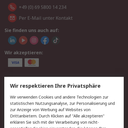
+49 (0) 69 5800 14 234
Per E-Mail unter Kontakt
Sie finden uns auch auf:
Wir akzeptieren:
Service
Wir respektieren Ihre Privatsphäre
Value Added Services
Lieferlösungen
Wir verwenden Cookies und andere Technologien zur
Rücksendungen
Kontakt
statistischen Nutzungsanalyse, zur Personalisierung und
Hilfe
Privatkunden
zur Anzeige von Werbung auf Websites von
Drittanbietern. Durch Klicken auf "Alle akzeptieren"
Rechtliches
erklären Sie sich mit der Verarbeitung von nicht-