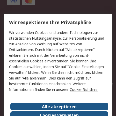
Service
Wir respektieren Ihre Privatsphäre
Value Added Services
Lieferlösungen
Wir verwenden Cookies und andere Technologien zur
Rücksendungen
Kontakt
statistischen Nutzungsanalyse, zur Personalisierung und
Hilfe
Privatkunden
zur Anzeige von Werbung auf Websites von
Drittanbietern. Durch Klicken auf "Alle akzeptieren"
Rechtliches
erklären Sie sich mit der Verarbeitung von nicht-
essentiellen Cookies einverstanden. Sie können Ihre
AGB
Datenschutz
Cookies auswählen, indem Sie auf "Cookie Einstellungen
Cookie-Richtlinie
Zahlungsbedingungen
verwalten" klicken. Wenn Sie dies nicht möchten, klicken
Copyright/Impressum
Entsorgung
Sie auf "Alle ablehnen". Dies kann den Zugriff auf
Elektrogeräte/Batterien
bestimmte Funktionen einschränken. Weitere
Informationen finden Sie in unserer
Cookie-Richtlinie
.
Über RS
Alle akzeptieren
Unternehmen
RS weltweit
Karriere bei RS
Nachhaltigkeit
Cookies verwalten