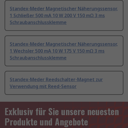
Standex-Meder Magnetischer Näherungssensor,
1 Schließer 500 mA 10 W 200 V 150 mΩ 3 ms
Schraubanschlussklemme
Standex-Meder Magnetischer Näherungssensor,
1 Wechsler 500 mA 10 W 175 V 150 mΩ 3 ms
Schraubanschlussklemme
Standex-Meder Reedschalter-Magnet zur
Verwendung mit Reed-Sensor
Exklusiv für Sie unsere neuesten
Produkte und Angebote