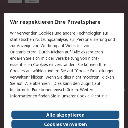
Service
Wir respektieren Ihre Privatsphäre
Value Added Services
Lieferlösungen
Wir verwenden Cookies und andere Technologien zur
Rücksendungen
Kontakt
statistischen Nutzungsanalyse, zur Personalisierung und
Hilfe
Privatkunden
zur Anzeige von Werbung auf Websites von
Drittanbietern. Durch Klicken auf "Alle akzeptieren"
Rechtliches
erklären Sie sich mit der Verarbeitung von nicht-
essentiellen Cookies einverstanden. Sie können Ihre
AGB
Datenschutz
Cookies auswählen, indem Sie auf "Cookie Einstellungen
Cookie-Richtlinie
Zahlungsbedingungen
verwalten" klicken. Wenn Sie dies nicht möchten, klicken
Copyright/Impressum
Entsorgung
Sie auf "Alle ablehnen". Dies kann den Zugriff auf
Elektrogeräte/Batterien
bestimmte Funktionen einschränken. Weitere
Informationen finden Sie in unserer
Cookie-Richtlinie
.
Über RS
Alle akzeptieren
Unternehmen
RS weltweit
Karriere bei RS
Nachhaltigkeit
Cookies verwalten