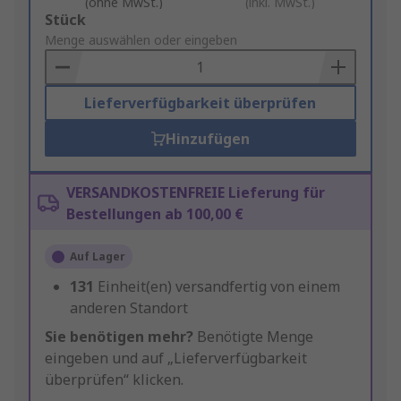
(ohne MwSt.)
(inkl. MwSt.)
Add
Stück
to
Menge auswählen oder eingeben
Basket
Lieferverfügbarkeit überprüfen
Hinzufügen
VERSANDKOSTENFREIE Lieferung für
Bestellungen ab 100,00 €
Auf Lager
131
Einheit(en) versandfertig von einem
anderen Standort
Sie benötigen mehr?
Benötigte Menge
eingeben und auf „Lieferverfügbarkeit
überprüfen“ klicken.