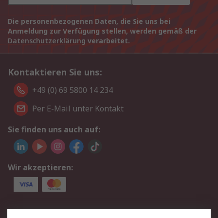
Die personenbezogenen Daten, die Sie uns bei
Anmeldung zur Verfügung stellen, werden gemäß der
Datenschutzerklärung
verarbeitet.
Kontaktieren Sie uns:
+49 (0) 69 5800 14 234
Per E-Mail unter Kontakt
Sie finden uns auch auf:
Wir akzeptieren:
Service