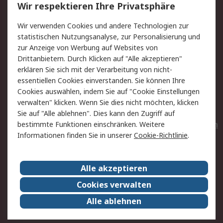
Wir respektieren Ihre Privatsphäre
Value Added Services
Lieferlösungen
Wir verwenden Cookies und andere Technologien zur
Rücksendungen
Kontakt
statistischen Nutzungsanalyse, zur Personalisierung und
Hilfe
Privatkunden
zur Anzeige von Werbung auf Websites von
Drittanbietern. Durch Klicken auf "Alle akzeptieren"
Rechtliches
erklären Sie sich mit der Verarbeitung von nicht-
essentiellen Cookies einverstanden. Sie können Ihre
AGB
Datenschutz
Cookies auswählen, indem Sie auf "Cookie Einstellungen
Cookie-Richtlinie
Zahlungsbedingungen
verwalten" klicken. Wenn Sie dies nicht möchten, klicken
Copyright/Impressum
Entsorgung
Sie auf "Alle ablehnen". Dies kann den Zugriff auf
Elektrogeräte/Batterien
bestimmte Funktionen einschränken. Weitere
Informationen finden Sie in unserer
Cookie-Richtlinie
.
Über RS
Alle akzeptieren
Unternehmen
RS weltweit
Karriere bei RS
Nachhaltigkeit
Cookies verwalten
Qualität/Umwelt/Zertifikate
Presse-Center
Alle ablehnen
Event-Center