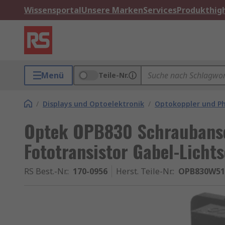
Wissensportal
Unsere Marken
Services
Produkthigh
Menü
Teile-Nr.
/
Displays und Optoelektronik
/
Optokoppler und P
Optek OPB830 Schraubans
Fototransistor Gabel-Licht
RS Best.-Nr.
:
170-0956
Herst. Teile-Nr.
:
OPB830W51