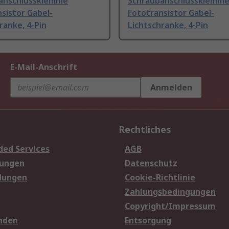
anschlussklemme
Schraubanschlussklemm
sistor Gabel-
Fototransistor Gabel-
ranke, 4-Pin
Lichtschranke, 4-Pin
E-Mail-Anschrift
Anmelden
Rechtliches
ded Services
AGB
sungen
Datenschutz
dungen
Cookie-Richtlinie
Zahlungsbedingungen
Copyright/Impressum
nden
Entsorgung