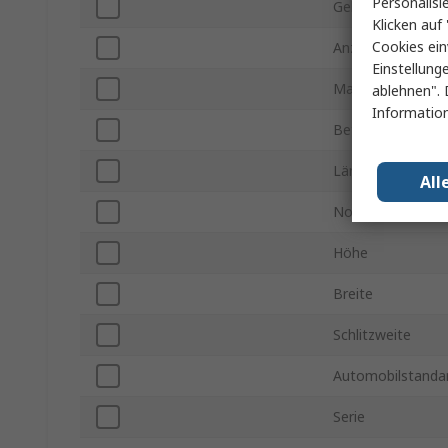
Personalisi
Gehäusegröße
Klicken auf 
Cookies ein
Anzahl der Pins
Einstellung
Maximale Betrie
ablehnen". 
Information
Betriebstemperat
Länge
All
Normen/Zulassu
Höhe
Breite
Schlitzweite
Automobilstanda
Serie