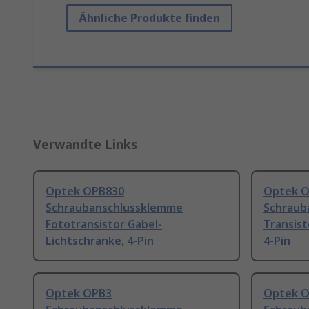
Ähnliche Produkte finden
Verwandte Links
Optek OPB830
Optek 
Schraubanschlussklemme
Schraub
Fototransistor Gabel-
Transist
Lichtschranke, 4-Pin
4-Pin
Optek OPB3
Optek 