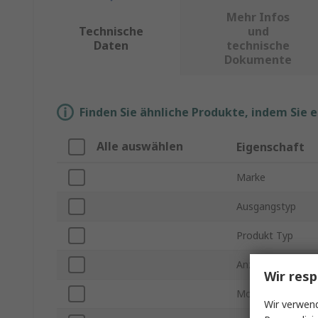
Mehr Infos
Technische
und
Daten
technische
Dokumente
Finden Sie ähnliche Produkte, indem Sie 
Alle auswählen
Eigenschaft
Marke
Ausgangstyp
Produkt Typ
Anzahl der Kanäl
Wir resp
Montageart
Wir verwend