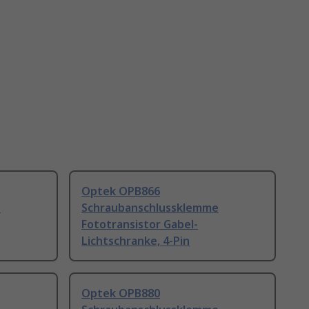
Optek OPB866
e
Schraubanschlussklemme
Fototransistor Gabel-
Lichtschranke, 4-Pin
Optek OPB880