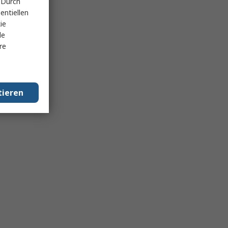
 Durch
entiellen
ie
le
re
tieren