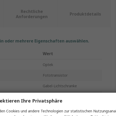
Rechtliche
Produktdetails
Anforderungen
ein oder mehrere Eigenschaften auswählen.
Wert
Optek
Fototransistor
Gabel-Lichtschranke
e
1
ektieren Ihre Privatsphäre
Schraubanschlussklemme
en Cookies und andere Technologien zur statistischen Nutzungsanal