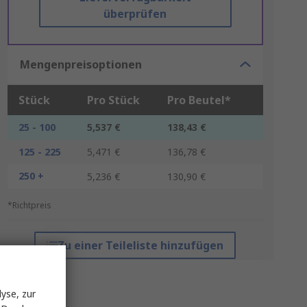
überprüfen
Mengenpreisoptionen
Stück
Pro Stück
Pro Beutel*
25 - 100
5,537 €
138,43 €
125 - 225
5,471 €
136,78 €
250 +
5,236 €
130,90 €
*Richtpreis
Zu einer Teileliste hinzufügen
yse, zur