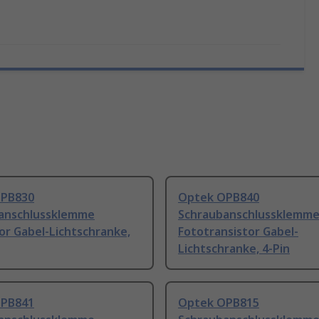
OPB830
Optek OPB840
anschlussklemme
Schraubanschlussklemm
or Gabel-Lichtschranke,
Fototransistor Gabel-
Lichtschranke, 4-Pin
OPB841
Optek OPB815