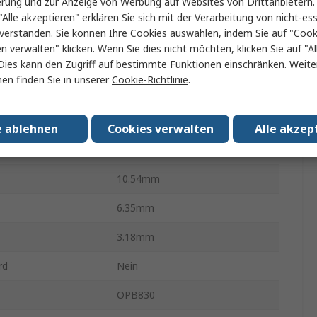
erung und zur Anzeige von Werbung auf Websites von Drittanbietern.
L-Gehäuse
"Alle akzeptieren" erklären Sie sich mit der Verarbeitung von nicht-ess
verstanden. Sie können Ihre Cookies auswählen, indem Sie auf "Cook
4
en verwalten" klicken. Wenn Sie dies nicht möchten, klicken Sie auf "Al
bstemperatur
85°C
Dies kann den Zugriff auf bestimmte Funktionen einschränken. Weite
en finden Sie in unserer
Cookie-Richtlinie
.
ur min.
-40°C
24Zoll
e ablehnen
Cookies verwalten
Alle akzep
ngen
RoHS
10.54mm
6.35mm
3.18mm
rd
Nein
OPB830