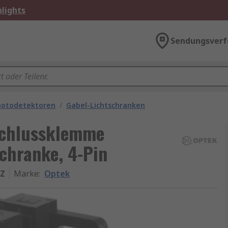
lights
Sendungsverf
hotodetektoren
/
Gabel-Lichtschranken
chlussklemme
schranke, 4-Pin
Z
Marke
:
Optek