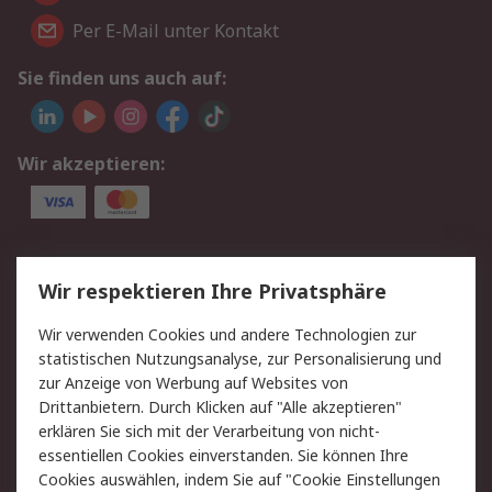
Per E-Mail unter Kontakt
Sie finden uns auch auf:
Wir akzeptieren:
Service
Wir respektieren Ihre Privatsphäre
Value Added Services
Lieferlösungen
Wir verwenden Cookies und andere Technologien zur
Rücksendungen
Kontakt
statistischen Nutzungsanalyse, zur Personalisierung und
Hilfe
Privatkunden
zur Anzeige von Werbung auf Websites von
Drittanbietern. Durch Klicken auf "Alle akzeptieren"
Rechtliches
erklären Sie sich mit der Verarbeitung von nicht-
essentiellen Cookies einverstanden. Sie können Ihre
AGB
Datenschutz
Cookies auswählen, indem Sie auf "Cookie Einstellungen