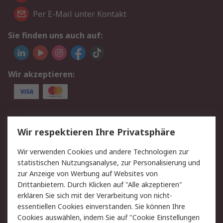
Per E-Mail unter Kontakt
Sie finden uns auch auf:
Wir akzeptieren:
Service
Wir respektieren Ihre Privatsphäre
Value Added Services
Lieferlösungen
Wir verwenden Cookies und andere Technologien zur
Rücksendungen
Kontakt
statistischen Nutzungsanalyse, zur Personalisierung und
Hilfe
Privatkunden
zur Anzeige von Werbung auf Websites von
Drittanbietern. Durch Klicken auf "Alle akzeptieren"
Rechtliches
erklären Sie sich mit der Verarbeitung von nicht-
essentiellen Cookies einverstanden. Sie können Ihre
AGB
Datenschutz
Cookies auswählen, indem Sie auf "Cookie Einstellungen