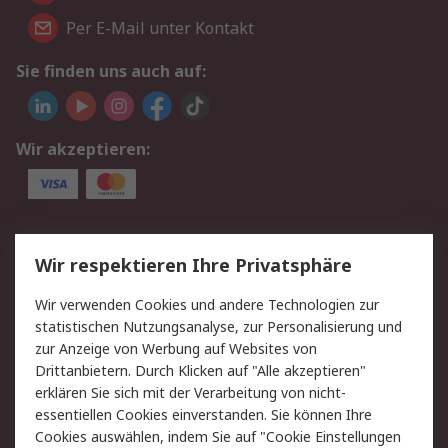
Per E-Mail unter Kontakt
Sie finden uns auch auf:
Wir akzeptieren:
Service
Wir respektieren Ihre Privatsphäre
Value Added Services
Lieferlösungen
Wir verwenden Cookies und andere Technologien zur
Rücksendungen
Kontakt
statistischen Nutzungsanalyse, zur Personalisierung und
Hilfe
Privatkunden
zur Anzeige von Werbung auf Websites von
Drittanbietern. Durch Klicken auf "Alle akzeptieren"
Rechtliches
erklären Sie sich mit der Verarbeitung von nicht-
essentiellen Cookies einverstanden. Sie können Ihre
AGB
Datenschutz
Cookies auswählen, indem Sie auf "Cookie Einstellungen