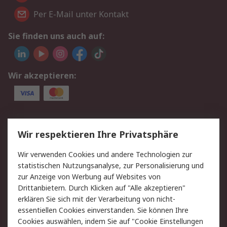
Per E-Mail unter Kontakt
Sie finden uns auch auf:
Wir akzeptieren:
Service
Wir respektieren Ihre Privatsphäre
Value Added Services
Lieferlösungen
Wir verwenden Cookies und andere Technologien zur
Rücksendungen
Kontakt
statistischen Nutzungsanalyse, zur Personalisierung und
Hilfe
Privatkunden
zur Anzeige von Werbung auf Websites von
Drittanbietern. Durch Klicken auf "Alle akzeptieren"
Rechtliches
erklären Sie sich mit der Verarbeitung von nicht-
essentiellen Cookies einverstanden. Sie können Ihre
AGB
Datenschutz
Cookies auswählen, indem Sie auf "Cookie Einstellungen