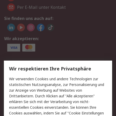
Per E-Mail unter Kontakt
Sie finden uns auch auf:
Wir akzeptieren:
Service
Wir respektieren Ihre Privatsphäre
Value Added Services
Lieferlösungen
Wir verwenden Cookies und andere Technologien zur
Rücksendungen
Kontakt
statistischen Nutzungsanalyse, zur Personalisierung und
Hilfe
Privatkunden
zur Anzeige von Werbung auf Websites von
Drittanbietern. Durch Klicken auf "Alle akzeptieren"
Rechtliches
erklären Sie sich mit der Verarbeitung von nicht-
essentiellen Cookies einverstanden. Sie können Ihre
AGB
Datenschutz
Cookies auswählen, indem Sie auf "Cookie Einstellungen