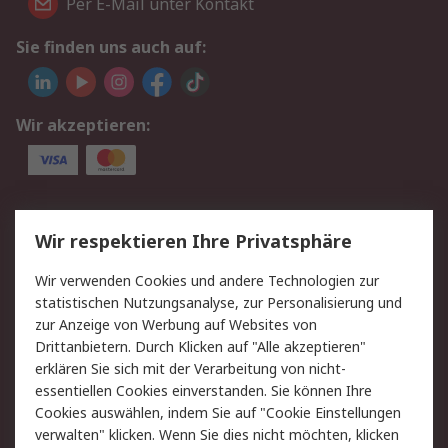
Per E-Mail unter Kontakt
Sie finden uns auch auf:
Wir akzeptieren:
Service
Wir respektieren Ihre Privatsphäre
Value Added Services
Lieferlösungen
Wir verwenden Cookies und andere Technologien zur
Rücksendungen
Kontakt
statistischen Nutzungsanalyse, zur Personalisierung und
Hilfe
Privatkunden
zur Anzeige von Werbung auf Websites von
Drittanbietern. Durch Klicken auf "Alle akzeptieren"
Rechtliches
erklären Sie sich mit der Verarbeitung von nicht-
essentiellen Cookies einverstanden. Sie können Ihre
AGB
Datenschutz
Cookies auswählen, indem Sie auf "Cookie Einstellungen
Cookie-Richtlinie
Zahlungsbedingungen
verwalten" klicken. Wenn Sie dies nicht möchten, klicken