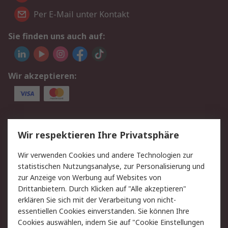
Per E-Mail unter Kontakt
Sie finden uns auch auf:
Wir akzeptieren:
Service
Wir respektieren Ihre Privatsphäre
Value Added Services
Lieferlösungen
Wir verwenden Cookies und andere Technologien zur
Rücksendungen
Kontakt
statistischen Nutzungsanalyse, zur Personalisierung und
Hilfe
Privatkunden
zur Anzeige von Werbung auf Websites von
Drittanbietern. Durch Klicken auf "Alle akzeptieren"
Rechtliches
erklären Sie sich mit der Verarbeitung von nicht-
essentiellen Cookies einverstanden. Sie können Ihre
AGB
Datenschutz
Cookies auswählen, indem Sie auf "Cookie Einstellungen