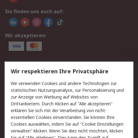
Sie finden uns auch auf:
Wir akzeptieren:
Service
Wir respektieren Ihre Privatsphäre
Value Added Services
Lieferlösungen
Wir verwenden Cookies und andere Technologien zur
Rücksendungen
Kontakt
statistischen Nutzungsanalyse, zur Personalisierung und
Hilfe
Privatkunden
zur Anzeige von Werbung auf Websites von
Drittanbietern. Durch Klicken auf "Alle akzeptieren"
Rechtliches
erklären Sie sich mit der Verarbeitung von nicht-
essentiellen Cookies einverstanden. Sie können Ihre
AGB
Datenschutz
Cookies auswählen, indem Sie auf "Cookie Einstellungen
Cookie-Richtlinie
Zahlungsbedingungen
verwalten" klicken. Wenn Sie dies nicht möchten, klicken
Copyright/Impressum
Entsorgung
Sie auf "Alle ablehnen". Dies kann den Zugriff auf