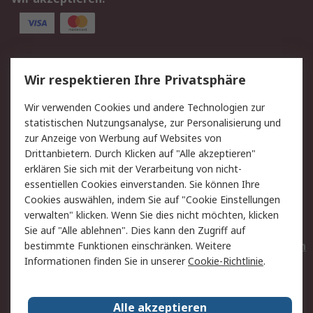
Service
Wir respektieren Ihre Privatsphäre
Value Added Services
Lieferlösungen
Wir verwenden Cookies und andere Technologien zur
Rücksendungen
Kontakt
statistischen Nutzungsanalyse, zur Personalisierung und
Hilfe
Privatkunden
zur Anzeige von Werbung auf Websites von
Drittanbietern. Durch Klicken auf "Alle akzeptieren"
Rechtliches
erklären Sie sich mit der Verarbeitung von nicht-
essentiellen Cookies einverstanden. Sie können Ihre
AGB
Datenschutz
Cookies auswählen, indem Sie auf "Cookie Einstellungen
Cookie-Richtlinie
Zahlungsbedingungen
verwalten" klicken. Wenn Sie dies nicht möchten, klicken
Copyright/Impressum
Entsorgung
Sie auf "Alle ablehnen". Dies kann den Zugriff auf
Elektrogeräte/Batterien
bestimmte Funktionen einschränken. Weitere
Informationen finden Sie in unserer
Cookie-Richtlinie
.
Über RS
Alle akzeptieren
Unternehmen
RS weltweit