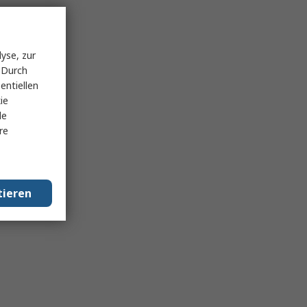
yse, zur
 Durch
entiellen
ie
le
re
tieren