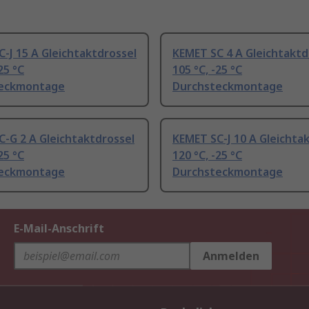
-J 15 A Gleichtaktdrossel
KEMET SC 4 A Gleichtaktd
25 °C
105 °C, -25 °C
eckmontage
Durchsteckmontage
-G 2 A Gleichtaktdrossel
KEMET SC-J 10 A Gleichta
25 °C
120 °C, -25 °C
eckmontage
Durchsteckmontage
E-Mail-Anschrift
Anmelden