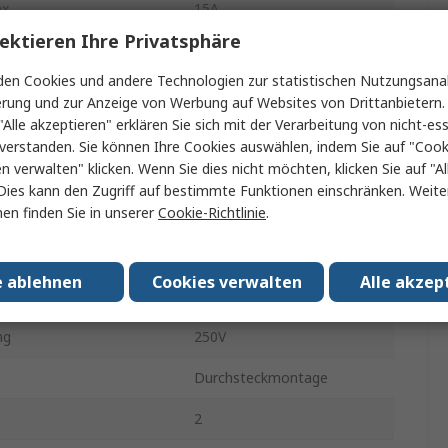
x.
15A
ektieren Ihre Privatsphäre
SC
en Cookies und andere Technologien zur statistischen Nutzungsanal
Ferrit
erung und zur Anzeige von Werbung auf Websites von Drittanbietern.
"Alle akzeptieren" erklären Sie sich mit der Verarbeitung von nicht-ess
100kHz
verstanden. Sie können Ihre Cookies auswählen, indem Sie auf "Cook
en verwalten" klicken. Wenn Sie dies nicht möchten, klicken Sie auf "Al
Einschub
Dies kann den Zugriff auf bestimmte Funktionen einschränken. Weite
en finden Sie in unserer
Cookie-Richtlinie
.
atur min.
-25°C
iebstemperatur
105°C
e ablehnen
Cookies verwalten
Alle akzep
dard
Nein
ng
250V
Durchsteckmontage
2