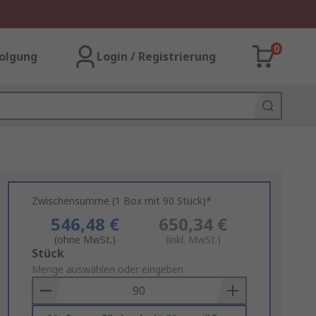
0
olgung
Login / Registrierung
Zwischensumme (1 Box mit 90 Stück)*
546,48 €
650,34 €
(ohne MwSt.)
(inkl. MwSt.)
Add
Stück
to
Menge auswählen oder eingeben
Basket