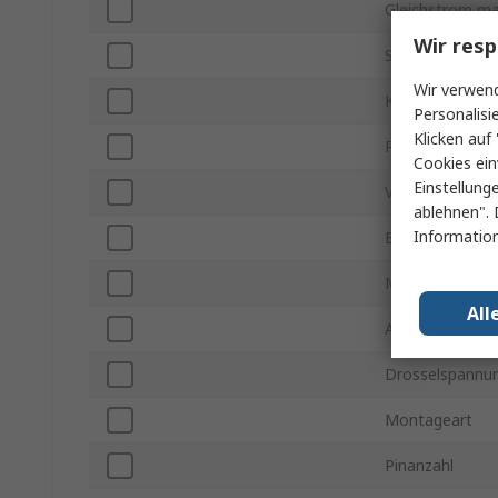
Gleichstrom ma
Wir resp
Serie
Wir verwend
Kernmaterial
Personalisi
Klicken auf 
Prüffrequenz
Cookies ein
Einstellung
Verpackungsart
ablehnen". 
Information
Betriebstemper
Maximale Betr
All
Automobilstan
Drosselspannu
Montageart
Pinanzahl