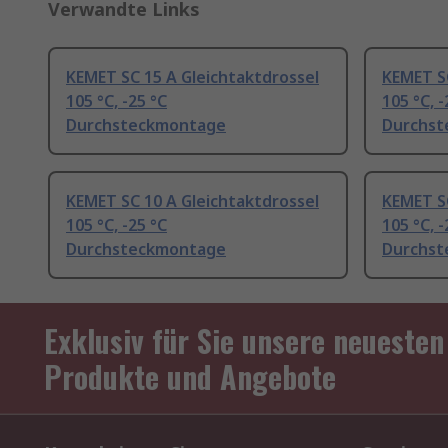
Verwandte Links
KEMET SC 15 A Gleichtaktdrossel
KEMET SC
105 °C, -25 °C
105 °C, -
Durchsteckmontage
Durchst
KEMET SC 10 A Gleichtaktdrossel
KEMET SC
105 °C, -25 °C
105 °C, -
Durchsteckmontage
Durchst
Exklusiv für Sie unsere neuesten
Produkte und Angebote