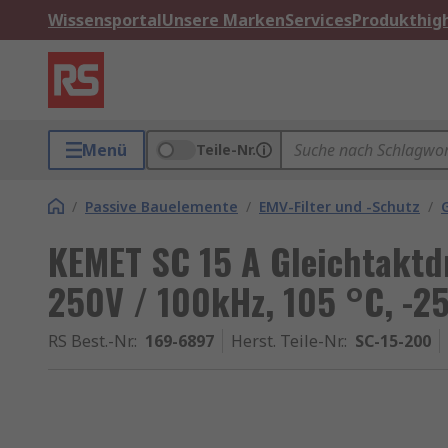
Wissensportal
Unsere Marken
Services
Produkthigh
Menü
Teile-Nr.
/
Passive Bauelemente
/
EMV-Filter und -Schutz
/
KEMET SC 15 A Gleichtaktd
250V / 100kHz, 105 °C, -
RS Best.-Nr.
:
169-6897
Herst. Teile-Nr.
:
SC-15-200