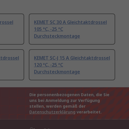
rossel
KEMET SC 30 A Gleichtaktdrossel
105 °C, -25 °C
Durchsteckmontage
ktdrossel
KEMET SC-J 15 A Gleichtaktdrossel
120 °C, -25 °C
Durchsteckmontage
Die personenbezogenen Daten, die Sie
uns bei Anmeldung zur Verfügung
stellen, werden gemäß der
Datenschutzerklärung
verarbeitet.