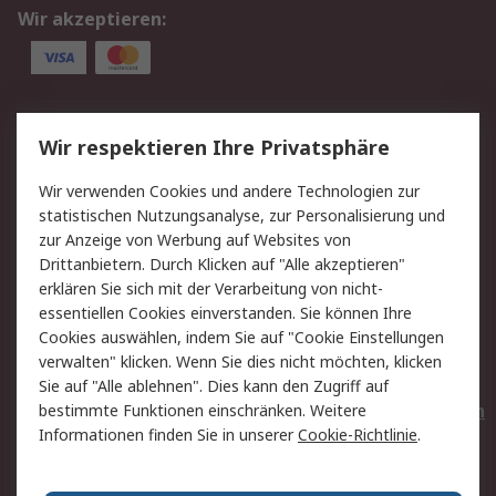
Wir akzeptieren:
Service
Wir respektieren Ihre Privatsphäre
Value Added Services
Lieferlösungen
Wir verwenden Cookies und andere Technologien zur
Rücksendungen
Kontakt
statistischen Nutzungsanalyse, zur Personalisierung und
Hilfe
Privatkunden
zur Anzeige von Werbung auf Websites von
Drittanbietern. Durch Klicken auf "Alle akzeptieren"
Rechtliches
erklären Sie sich mit der Verarbeitung von nicht-
essentiellen Cookies einverstanden. Sie können Ihre
AGB
Datenschutz
Cookies auswählen, indem Sie auf "Cookie Einstellungen
Cookie-Richtlinie
Zahlungsbedingungen
verwalten" klicken. Wenn Sie dies nicht möchten, klicken
Copyright/Impressum
Entsorgung
Sie auf "Alle ablehnen". Dies kann den Zugriff auf
Elektrogeräte/Batterien
bestimmte Funktionen einschränken. Weitere
Informationen finden Sie in unserer
Cookie-Richtlinie
.
Über RS