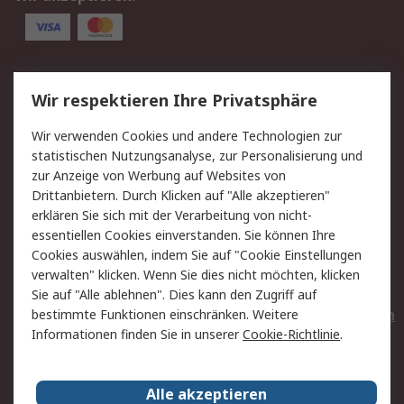
Service
Wir respektieren Ihre Privatsphäre
Value Added Services
Lieferlösungen
Wir verwenden Cookies und andere Technologien zur
Rücksendungen
Kontakt
statistischen Nutzungsanalyse, zur Personalisierung und
Hilfe
Privatkunden
zur Anzeige von Werbung auf Websites von
Drittanbietern. Durch Klicken auf "Alle akzeptieren"
Rechtliches
erklären Sie sich mit der Verarbeitung von nicht-
essentiellen Cookies einverstanden. Sie können Ihre
AGB
Datenschutz
Cookies auswählen, indem Sie auf "Cookie Einstellungen
Cookie-Richtlinie
Zahlungsbedingungen
verwalten" klicken. Wenn Sie dies nicht möchten, klicken
Copyright/Impressum
Entsorgung
Sie auf "Alle ablehnen". Dies kann den Zugriff auf
Elektrogeräte/Batterien
bestimmte Funktionen einschränken. Weitere
Informationen finden Sie in unserer
Cookie-Richtlinie
.
Über RS
Alle akzeptieren
Unternehmen
RS weltweit