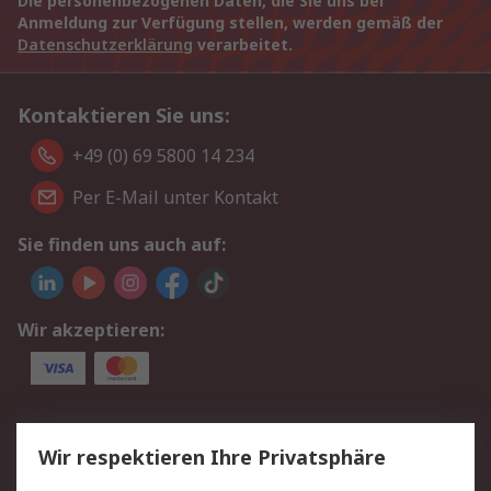
Die personenbezogenen Daten, die Sie uns bei
Anmeldung zur Verfügung stellen, werden gemäß der
Datenschutzerklärung
verarbeitet.
Kontaktieren Sie uns:
+49 (0) 69 5800 14 234
Per E-Mail unter Kontakt
Sie finden uns auch auf:
Wir akzeptieren:
Service
Wir respektieren Ihre Privatsphäre
Value Added Services
Lieferlösungen