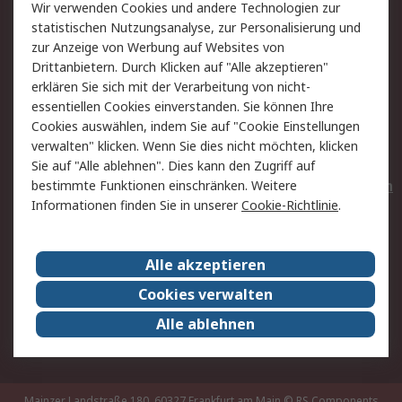
Wir verwenden Cookies und andere Technologien zur
Rücksendungen
Kontakt
statistischen Nutzungsanalyse, zur Personalisierung und
Hilfe
Privatkunden
zur Anzeige von Werbung auf Websites von
Drittanbietern. Durch Klicken auf "Alle akzeptieren"
Rechtliches
erklären Sie sich mit der Verarbeitung von nicht-
essentiellen Cookies einverstanden. Sie können Ihre
AGB
Datenschutz
Cookies auswählen, indem Sie auf "Cookie Einstellungen
Cookie-Richtlinie
Zahlungsbedingungen
verwalten" klicken. Wenn Sie dies nicht möchten, klicken
Copyright/Impressum
Entsorgung
Sie auf "Alle ablehnen". Dies kann den Zugriff auf
Elektrogeräte/Batterien
bestimmte Funktionen einschränken. Weitere
Informationen finden Sie in unserer
Cookie-Richtlinie
.
Über RS
Alle akzeptieren
Unternehmen
RS weltweit
Karriere bei RS
Nachhaltigkeit
Cookies verwalten
Qualität/Umwelt/Zertifikate
Presse-Center
Alle ablehnen
Event-Center
Mainzer Landstraße 180, 60327 Frankfurt am Main
© RS Components