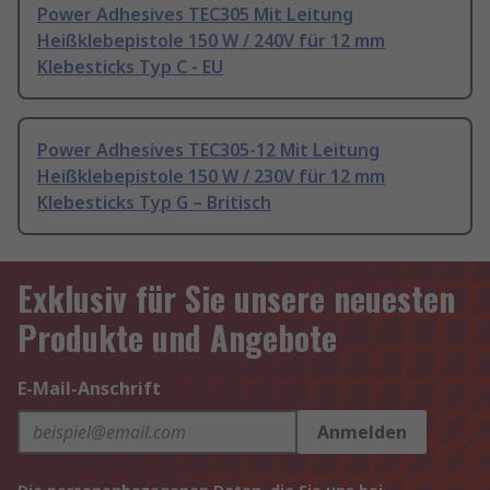
Power Adhesives TEC305 Mit Leitung
Heißklebepistole 150 W / 240V für 12 mm
Klebesticks Typ C - EU
Power Adhesives TEC305-12 Mit Leitung
Heißklebepistole 150 W / 230V für 12 mm
Klebesticks Typ G – Britisch
Exklusiv für Sie unsere neuesten
Produkte und Angebote
E-Mail-Anschrift
Anmelden