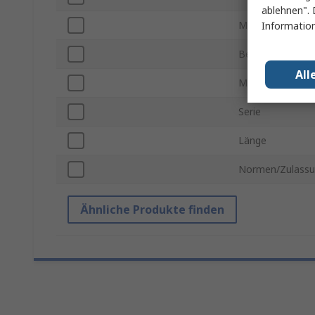
ablehnen". 
Maximale Verso
Information
Betriebstempera
All
Maximale Betri
Serie
Länge
Normen/Zulass
Ähnliche Produkte finden