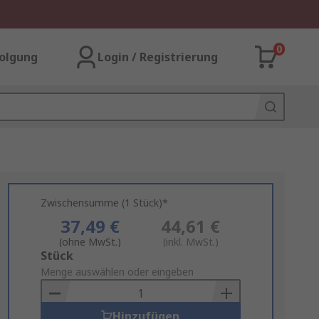
0
olgung
Login / Registrierung
Zwischensumme (1 Stück)*
37,49 €
44,61 €
(ohne MwSt.)
(inkl. MwSt.)
Add
Stück
to
Menge auswählen oder eingeben
Basket
Hinzufügen