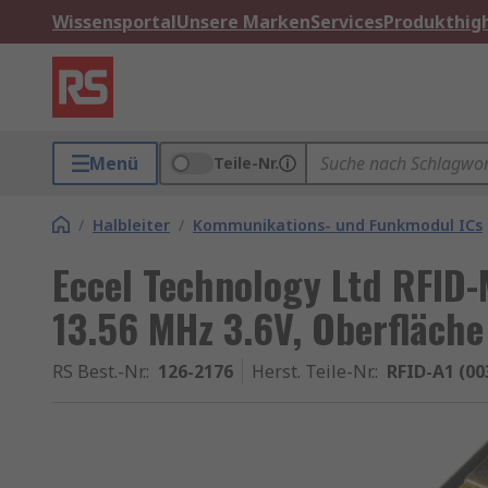
Wissensportal
Unsere Marken
Services
Produkthigh
Menü
Teile-Nr.
/
Halbleiter
/
Kommunikations- und Funkmodul ICs
Eccel Technology Ltd RFID
13.56 MHz 3.6V, Oberfläche
RS Best.-Nr.
:
126-2176
Herst. Teile-Nr.
:
RFID-A1 (00