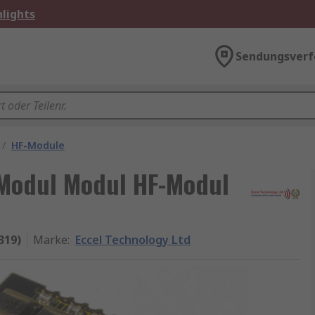
lights
Sendungsverf
/
HF-Module
-Modul Modul HF-Modul
319)
Marke
:
Eccel Technology Ltd