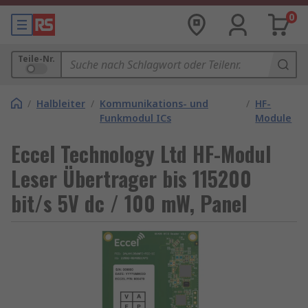
0
Teile-Nr.
/
Halbleiter
/
Kommunikations- und
/
HF-
Funkmodul ICs
Module
Eccel Technology Ltd HF-Modul
Leser Übertrager bis 115200
bit/s 5V dc / 100 mW, Panel