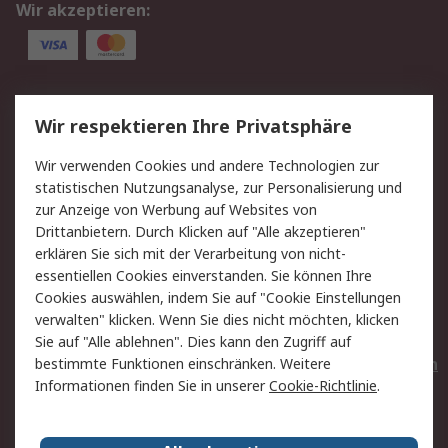
Wir akzeptieren:
Service
Wir respektieren Ihre Privatsphäre
Value Added Services
Lieferlösungen
Wir verwenden Cookies und andere Technologien zur
Rücksendungen
Kontakt
statistischen Nutzungsanalyse, zur Personalisierung und
Hilfe
Privatkunden
zur Anzeige von Werbung auf Websites von
Drittanbietern. Durch Klicken auf "Alle akzeptieren"
Rechtliches
erklären Sie sich mit der Verarbeitung von nicht-
essentiellen Cookies einverstanden. Sie können Ihre
AGB
Datenschutz
Cookies auswählen, indem Sie auf "Cookie Einstellungen
Cookie-Richtlinie
Zahlungsbedingungen
verwalten" klicken. Wenn Sie dies nicht möchten, klicken
Copyright/Impressum
Entsorgung
Sie auf "Alle ablehnen". Dies kann den Zugriff auf
Elektrogeräte/Batterien
bestimmte Funktionen einschränken. Weitere
Informationen finden Sie in unserer
Cookie-Richtlinie
.
Über RS