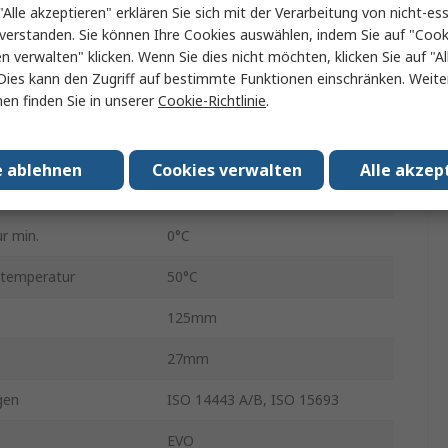
"Alle akzeptieren" erklären Sie sich mit der Verarbeitung von nicht-ess
13.56MHz
verstanden. Sie können Ihre Cookies auswählen, indem Sie auf "Cook
en verwalten" klicken. Wenn Sie dies nicht möchten, klicken Sie auf "Al
max.
100mW
Dies kann den Zugriff auf bestimmte Funktionen einschränken. Weite
en finden Sie in unserer
Cookie-Richtlinie
.
USB 2.0
ungsspannung
5V
e ablehnen
Cookies verwalten
Alle akzep
ungsspannung
5V
r min.
0°C
stemperatur
50°C
125mm
27mm
gen
ISO 14443 A/B, ISO 15693
EVO