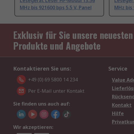
Lesegerät Leser HF-Modul 13.56
Leseger
MHz bis 921600 bps 5.5 V, Panel
MHz bis 
Exklusiv für Sie unsere neuesten
Produkte und Angebote
Kontaktieren Sie uns:
Service
+49 (0) 69 5800 14 234
Value Ad
Lieferlö
Per E-Mail unter Kontakt
Rücksen
Sie finden uns auch auf:
Kontakt
Hilfe
Privatku
Wir akzeptieren: