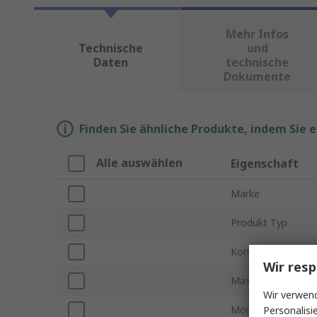
Mehr Infos
Technische
und
Daten
technische
Dokumente
Finden Sie ähnliche Produkte, indem Sie 
Alle auswählen
Eigenschaft
Marke
Produkt Typ
Komponententyp
Wir resp
Maximale RF-Date
Wir verwend
Montageart
Personalisi