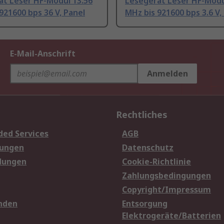
ät Leser HF-Modul 13.56
Lesegerät Leser HF-Modu
921600 bps 36 V, Panel
MHz bis 921600 bps 3.6 V,
E-Mail-Anschrift
Anmelden
Rechtliches
ded Services
AGB
sungen
Datenschutz
dungen
Cookie-Richtlinie
Zahlungsbedingungen
Copyright/Impressum
nden
Entsorgung
Elektrogeräte/Batterien