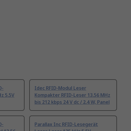
D-
Idec RFID-Modul Leser
z 5.5V
Kompakter RFID-Leser 13.56 MHz
bis 212 kbps 24 V dc / 2.4 W, Panel
D-
Parallax Inc RFID-Lesegerät