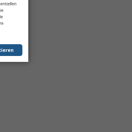
entiellen
ie
le
re
tieren