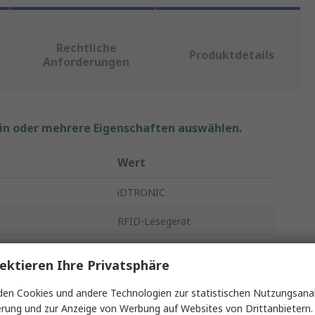
Rechtliche
Produktdetails
Anforderungen
ein oder mehrere Eigenschaften auswählen.
Wert
iDTRONIC
RFID-Lesegerät
Leser
ektieren Ihre Privatsphäre
nrate
424kbit/s
en Cookies und andere Technologien zur statistischen Nutzungsanal
Oberfläche
erung und zur Anzeige von Werbung auf Websites von Drittanbietern.