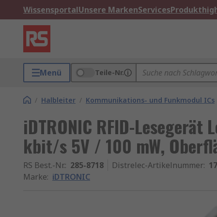
Wissensportal
Unsere Marken
Services
Produkthigh
Menü
Teile-Nr.
/
Halbleiter
/
Kommunikations- und Funkmodul ICs
iDTRONIC RFID-Lesegerät L
kbit/s 5V / 100 mW, Oberfl
RS Best.-Nr.
:
285-8718
Distrelec-Artikelnummer
:
17
Marke
:
iDTRONIC