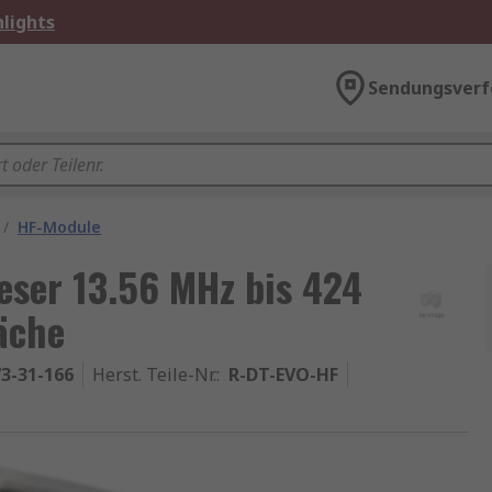
lights
Sendungsverf
/
HF-Module
eser 13.56 MHz bis 424
äche
3-31-166
Herst. Teile-Nr.
:
R-DT-EVO-HF