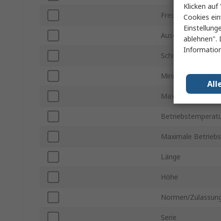
Klicken auf 
Frequenz
Cookies ein
Einstellung
Ausgangsleistung 
ablehnen". 
Information
Schnittstellentyp
Minimale Versorg
All
Maximale Versorg
Betriebstemperatu
Maximale Betrieb
Länge
Höhe
Normen/Zulassun
Serie