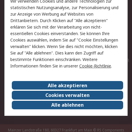
Wir verwenden Cookies und andere Technologien zur
Rücksendungen
Kontakt
statistischen Nutzungsanalyse, zur Personalisierung und
Hilfe
Privatkunden
zur Anzeige von Werbung auf Websites von
Drittanbietern. Durch Klicken auf "Alle akzeptieren"
Rechtliches
erklären Sie sich mit der Verarbeitung von nicht-
essentiellen Cookies einverstanden. Sie können Ihre
AGB
Datenschutz
Cookies auswählen, indem Sie auf "Cookie Einstellungen
Cookie-Richtlinie
Zahlungsbedingungen
verwalten" klicken. Wenn Sie dies nicht möchten, klicken
Copyright/Impressum
Entsorgung
Sie auf "Alle ablehnen". Dies kann den Zugriff auf
Elektrogeräte/Batterien
bestimmte Funktionen einschränken. Weitere
Informationen finden Sie in unserer
Cookie-Richtlinie
.
Über RS
Alle akzeptieren
Unternehmen
RS weltweit
Karriere bei RS
Nachhaltigkeit
Cookies verwalten
Qualität/Umwelt/Zertifikate
Presse-Center
Alle ablehnen
Event-Center
Mainzer Landstraße 180, 60327 Frankfurt am Main
© RS Components