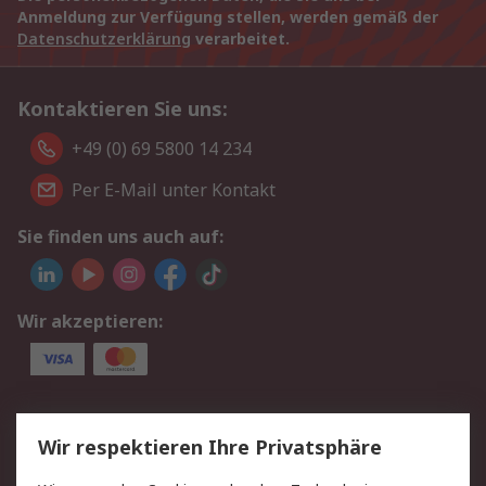
Anmeldung zur Verfügung stellen, werden gemäß der
Datenschutzerklärung
verarbeitet.
Kontaktieren Sie uns:
+49 (0) 69 5800 14 234
Per E-Mail unter Kontakt
Sie finden uns auch auf:
Wir akzeptieren:
Service
Wir respektieren Ihre Privatsphäre
Value Added Services
Lieferlösungen