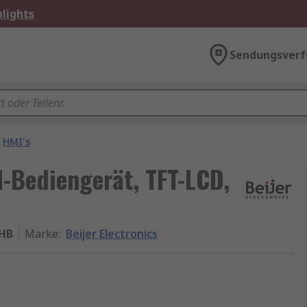
lights
Sendungsverf
HMI's
I-Bediengerät, TFT-LCD,
 HB
Marke
:
Beijer Electronics