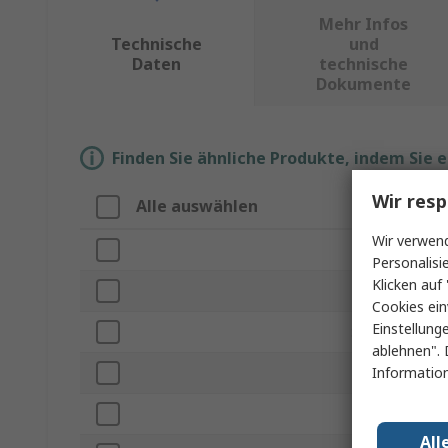
Mehr Infos
Technische
und
Daten
technische
Dokumente
Finden Sie ähnliche Produkte, indem Sie 
Wir resp
Alle auswählen
Eigenschaft
Wir verwend
Marke
Personalisi
Klicken auf 
Produkt Typ
Cookies ein
Einstellung
Serie
ablehnen". 
Information
Displaytyp
Displayauflös
All