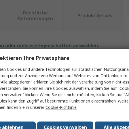
Rechtliche
Produktdetails
Anforderungen
ein oder mehrere Eigenschaften auswählen.
ektieren Ihre Privatsphäre
Wert
en Cookies und andere Technologien zur statistischen Nutzungsanal
Beijer Electronics
erung und zur Anzeige von Werbung auf Websites von Drittanbietern.
"Alle akzeptieren" erklären Sie sich mit der Verarbeitung von nicht-ess
HMI-Bediengerät
verstanden. Sie können Ihre Cookies auswählen, indem Sie auf "Cook
en verwalten" klicken. Wenn Sie dies nicht möchten, klicken Sie auf "Al
HMI
Dies kann den Zugriff auf bestimmte Funktionen einschränken. Weite
en finden Sie in unserer
Cookie-Richtlinie
.
TFT-LCD
ung
800 x 480 pixel
e ablehnen
Cookies verwalten
Alle akzep