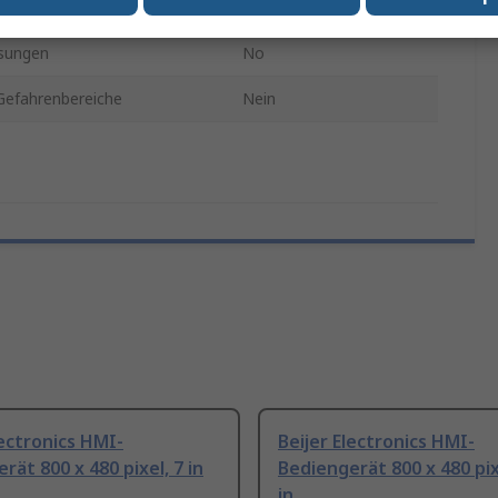
7Zoll
sungen
No
Gefahrenbereiche
Nein
lectronics HMI-
Beijer Electronics HMI-
rät 800 x 480 pixel, 7 in
Bediengerät 800 x 480 pix
in