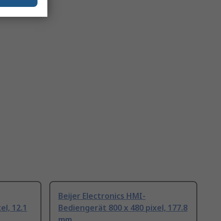
Beijer Electronics HMI-
el, 12.1
Bediengerät 800 x 480 pixel, 177.8
mm