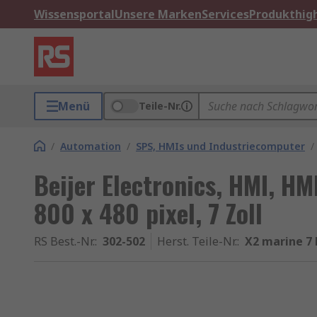
Wissensportal
Unsere Marken
Services
Produkthigh
Menü
Teile-Nr.
/
Automation
/
SPS, HMIs und Industriecomputer
/
Beijer Electronics, HMI, HM
800 x 480 pixel, 7 Zoll
RS Best.-Nr.
:
302-502
Herst. Teile-Nr.
:
X2 marine 7