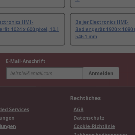
lectronics HMI-
Beijer Electronics HMI-
rät 1024 x 600 pixel, 10.1
Bediengerät 1920 x 1080 p
546.1 mm
E-Mail-Anschrift
Anmelden
Rechtliches
ded Services
AGB
sungen
Datenschutz
dungen
Cookie-Richtlinie
Zahlungsbedingungen