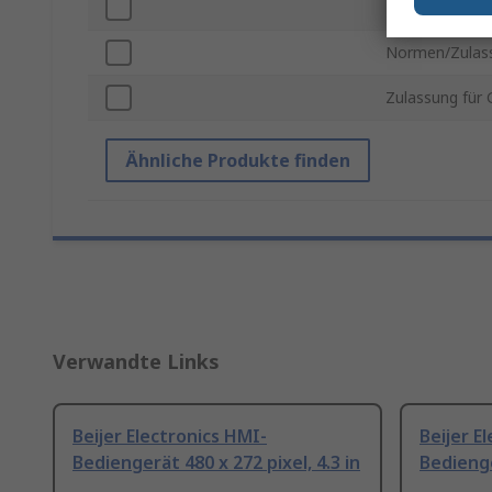
Bilddiagonale
Normen/Zulas
Zulassung für 
Ähnliche Produkte finden
Verwandte Links
Beijer Electronics HMI-
Beijer E
Bediengerät 480 x 272 pixel, 4.3 in
Bedienge