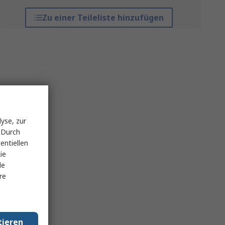
Zu einer Teileliste hinzufügen
yse, zur
 Durch
entiellen
ie
le
re
tieren