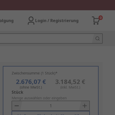
0
olgung
Login / Registrierung
Zwischensumme (1 Stück)*
2.676,07 €
3.184,52 €
(ohne MwSt.)
(inkl. MwSt.)
Add
Stück
to
Menge auswählen oder eingeben
Basket