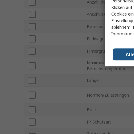
Personalisi
Anzahl der Anschlüsse
Klicken auf 
Cookies ein
Anschlusstyp
Einstellung
Betriebstemperatur min
ablehnen". 
Information
Bilddiagonale
Hintergrundbeleuchtung
All
Maximale
Betriebstemperatur
Länge
Normen/Zulassungen
Breite
IP-Schutzart
Zulassung für