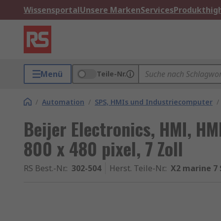
Wissensportal
Unsere Marken
Services
Produkthigh
Menü
Teile-Nr.
/
Automation
/
SPS, HMIs und Industriecomputer
/
Beijer Electronics, HMI, HM
800 x 480 pixel, 7 Zoll
RS Best.-Nr.
:
302-504
Herst. Teile-Nr.
:
X2 marine 7 