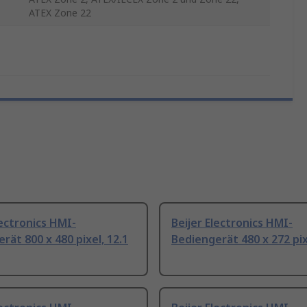
ATEX Zone 22
lectronics HMI-
Beijer Electronics HMI-
rät 800 x 480 pixel, 12.1
Bediengerät 480 x 272 pixe