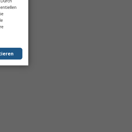
 Durch
entiellen
ie
le
re
tieren