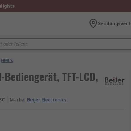
lights
Sendungsverf
HMI's
I-Bediengerät, TFT-LCD,
SC
Marke
:
Beijer Electronics