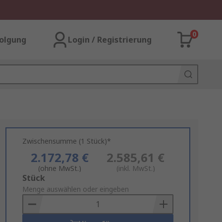
0
olgung
Login / Registrierung
Zwischensumme (1 Stück)*
2.172,78 €
2.585,61 €
(ohne MwSt.)
(inkl. MwSt.)
Add
Stück
to
Menge auswählen oder eingeben
Basket