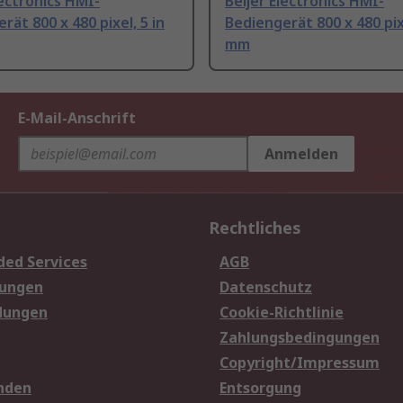
lectronics HMI-
Beijer Electronics HMI-
rät 800 x 480 pixel, 5 in
Bediengerät 800 x 480 pix
mm
E-Mail-Anschrift
Anmelden
Rechtliches
ded Services
AGB
sungen
Datenschutz
dungen
Cookie-Richtlinie
Zahlungsbedingungen
Copyright/Impressum
nden
Entsorgung