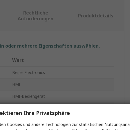
Rechtliche
Produktdetails
Anforderungen
ein oder mehrere Eigenschaften auswählen.
Wert
Beijer Electronics
HMI
HMI-Bediengerät
TFT-LCD
ektieren Ihre Privatsphäre
800 x 480 pixel
en Cookies und andere Technologien zur statistischen Nutzungsanal