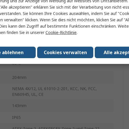
erung und zur Anzeige von Werbung auf Websites von Drittanbietern.
1
"Alle akzeptieren" erklären Sie sich mit der Verarbeitung von nicht-ess
verstanden. Sie können Ihre Cookies auswählen, indem Sie auf "Cook
RS422/RS485, RJ45, RS485, RS232, USB 2.0
en verwalten" klicken. Wenn Sie dies nicht möchten, klicken Sie auf "Al
.
-10°C
Dies kann den Zugriff auf bestimmte Funktionen einschränken. Weite
en finden Sie in unserer
Cookie-Richtlinie
.
7Zoll
Ja
e ablehnen
Cookies verwalten
Alle akzep
60°C
204mm
NEMA 4X/12, UL 61010-2-201, KCC, NK, FCC,
EN60945, UL, CE
143mm
IP65
ATEX Zone 2, ATEX/IECEX Zone 2 und Zone 22,