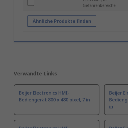
Gefahrenbereiche
Ähnliche Produkte finden
Verwandte Links
Beijer Electronics HMI-
Beijer E
Bediengerät 800 x 480 pixel, 7 in
Bedienge
in