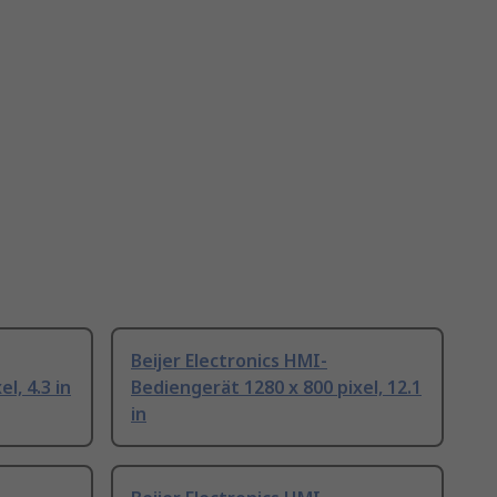
Beijer Electronics HMI-
l, 4.3 in
Bediengerät 1280 x 800 pixel, 12.1
in