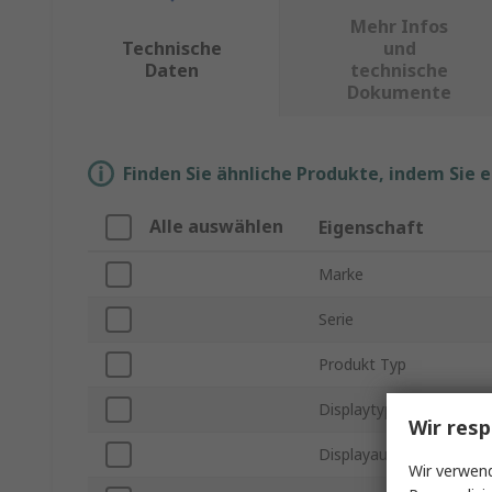
Mehr Infos
Technische
und
Daten
technische
Dokumente
Finden Sie ähnliche Produkte, indem Sie 
Alle auswählen
Eigenschaft
Marke
Serie
Produkt Typ
Displaytyp
Wir resp
Displayauflösung
Wir verwend