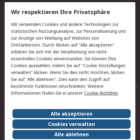
Service
Wir respektieren Ihre Privatsphäre
Value Added Services
Lieferlösungen
Wir verwenden Cookies und andere Technologien zur
Rücksendungen
Kontakt
statistischen Nutzungsanalyse, zur Personalisierung und
Hilfe
Privatkunden
zur Anzeige von Werbung auf Websites von
Drittanbietern. Durch Klicken auf "Alle akzeptieren"
Rechtliches
erklären Sie sich mit der Verarbeitung von nicht-
essentiellen Cookies einverstanden. Sie können Ihre
AGB
Datenschutz
Cookies auswählen, indem Sie auf "Cookie Einstellungen
Cookie-Richtlinie
Zahlungsbedingungen
verwalten" klicken. Wenn Sie dies nicht möchten, klicken
Copyright/Impressum
Entsorgung
Sie auf "Alle ablehnen". Dies kann den Zugriff auf
Elektrogeräte/Batterien
bestimmte Funktionen einschränken. Weitere
Informationen finden Sie in unserer
Cookie-Richtlinie
.
Über RS
Alle akzeptieren
Unternehmen
RS weltweit
Karriere bei RS
Nachhaltigkeit
Cookies verwalten
Qualität/Umwelt/Zertifikate
Presse-Center
Alle ablehnen