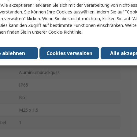
"Alle akzeptieren" erklären Sie sich mit der Verarbeitung von nicht-ess
Steckverbinderkappe
verstanden. Sie können Ihre Cookies auswählen, indem Sie auf "Cook
en verwalten" klicken. Wenn Sie dies nicht möchten, klicken Sie auf "Al
1 Hebel
Dies kann den Zugriff auf bestimmte Funktionen einschränken. Weite
en finden Sie in unserer
Cookie-Richtlinie
.
Kappe für robusten Stromversorgungsstecker
Einbaumontage
e ablehnen
Cookies verwalten
Alle akzep
6B
Aluminiumdruckguss
IP65
No
M25 x 1.5
bel
1