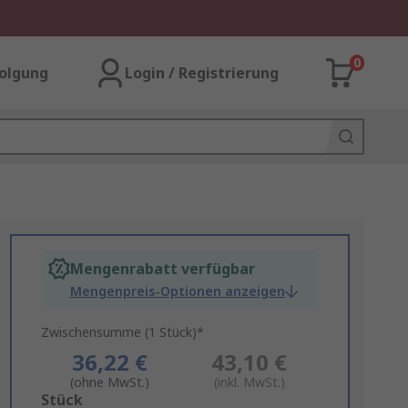
0
olgung
Login / Registrierung
Mengenrabatt verfügbar
Mengenpreis-Optionen anzeigen
Zwischensumme (1 Stück)*
36,22 €
43,10 €
(ohne MwSt.)
(inkl. MwSt.)
Add
Stück