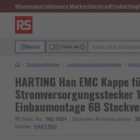
Wissensportal
Unsere Marken
Services
Produkthigh
Menü
Teile-Nr.
/
Steckverbinder
/
Leistungssteckverbinder
/
Hoch
HARTING Han EMC Kappe fü
Stromversorgungsstecker 1
Einbaumontage 6B Steckve
RS Best.-Nr.
:
762-1051
Distrelec-Artikelnummer
:
30
Marke
:
HARTING