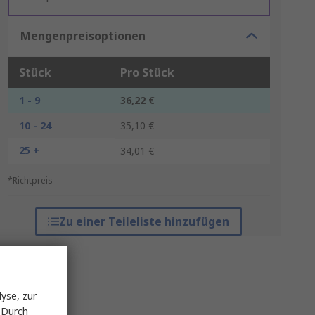
Mengenpreisoptionen
Stück
Pro Stück
1 - 9
36,22 €
10 - 24
35,10 €
25 +
34,01 €
*Richtpreis
Zu einer Teileliste hinzufügen
yse, zur
 Durch