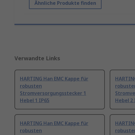
Ähnliche Produkte finden
Verwandte Links
HARTING Han EMC Kappe für
HARTING
robusten
robuste
Stromversorgungsstecker 1
Stromve
Hebel 1 IP65
Hebel 2 
HARTING Han EMC Kappe für
HARTING
robusten
robuste