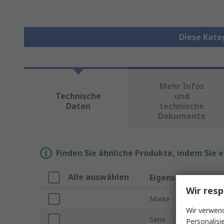
Diese Kate
Mehr Infos
Technische
und
Daten
technische
Dokumente
Finden Sie ähnliche Produkte, indem Sie 
Alle auswählen
Eigenschaft
Wir resp
Marke
Wir verwend
Serie
Personalisi