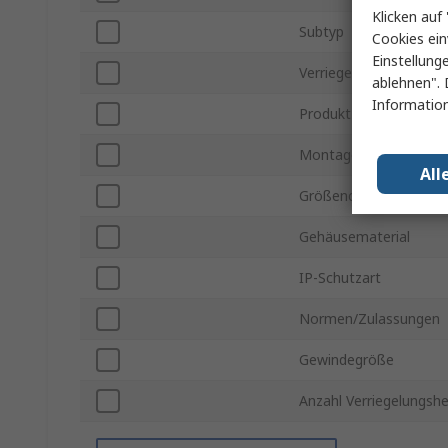
Klicken auf 
Subtyp
Cookies ein
Einstellung
Verriegelungstyp
ablehnen". 
Information
Produkt Typ
Montageart
All
Größencode Hersteller
Gehäusematerial
IP-Schutzart
Normen/Zulassungen
Gewindegröße
Anzahl Verriegelungshe