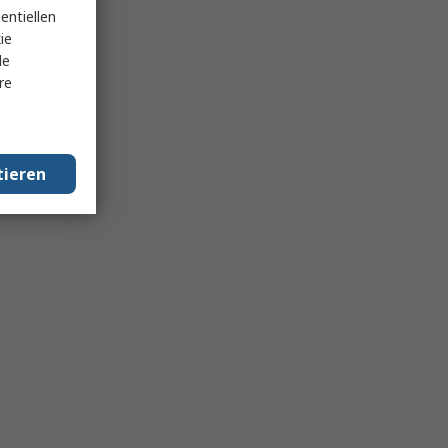
entiellen
ie
le
re
tieren