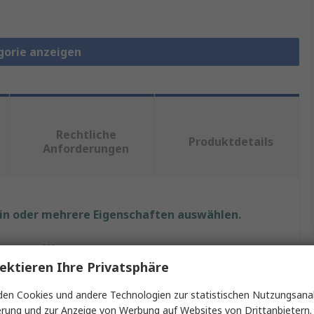
gorie anzeigen
Rechtliche
Produktdetails
Anforderungen
ein oder mehrere Eigenschaften auswählen.
Wert
ektieren Ihre Privatsphäre
HARTING
en Cookies und andere Technologien zur statistischen Nutzungsanal
Han EMC
erung und zur Anzeige von Werbung auf Websites von Drittanbietern.