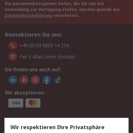
Die personenbezogenen Daten, die Sie uns bei
Anmeldung zur Verfügung stellen, werden gemäß der
Datenschutzerklärung
verarbeitet.
Kontaktieren Sie uns:
+49 (0) 69 5800 14 234
Per E-Mail unter Kontakt
Sie finden uns auch auf:
Wir akzeptieren:
Service
Wir respektieren Ihre Privatsphäre
Value Added Services
Lieferlösungen