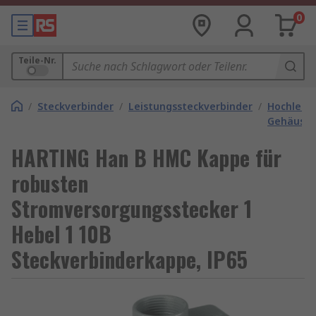
0
Teile-Nr.
/
Steckverbinder
/
Leistungssteckverbinder
/
Hochleist
Gehäuse
HARTING Han B HMC Kappe für
robusten
Stromversorgungsstecker 1
Hebel 1 10B
Steckverbinderkappe, IP65