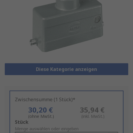
Diese Kategorie anzeigen
Zwischensumme (1 Stück)*
30,20 €
35,94 €
(ohne MwSt.)
(inkl. MwSt.)
Add
Stück
to
Menge auswählen oder eingeben