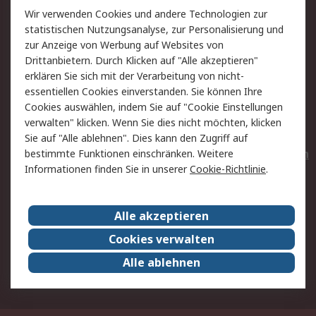
Wir verwenden Cookies und andere Technologien zur
Rücksendungen
Kontakt
statistischen Nutzungsanalyse, zur Personalisierung und
Hilfe
Privatkunden
zur Anzeige von Werbung auf Websites von
Drittanbietern. Durch Klicken auf "Alle akzeptieren"
Rechtliches
erklären Sie sich mit der Verarbeitung von nicht-
essentiellen Cookies einverstanden. Sie können Ihre
AGB
Datenschutz
Cookies auswählen, indem Sie auf "Cookie Einstellungen
Cookie-Richtlinie
Zahlungsbedingungen
verwalten" klicken. Wenn Sie dies nicht möchten, klicken
Copyright/Impressum
Entsorgung
Sie auf "Alle ablehnen". Dies kann den Zugriff auf
Elektrogeräte/Batterien
bestimmte Funktionen einschränken. Weitere
Informationen finden Sie in unserer
Cookie-Richtlinie
.
Über RS
Alle akzeptieren
Unternehmen
RS weltweit
Karriere bei RS
Nachhaltigkeit
Cookies verwalten
Qualität/Umwelt/Zertifikate
Presse-Center
Alle ablehnen
Event-Center