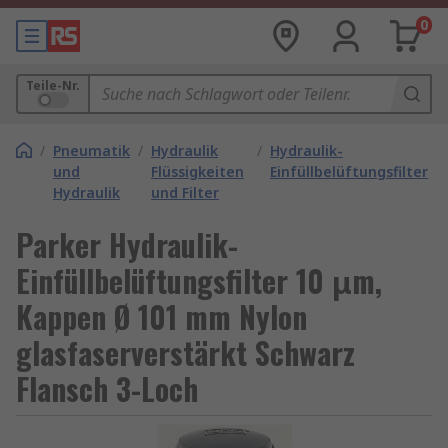
0
Teile-Nr.
/
Pneumatik
/
Hydraulik
/
Hydraulik-
und
Flüssigkeiten
Einfüllbelüftungsfilter
Hydraulik
und Filter
Parker Hydraulik-
Einfüllbelüftungsfilter 10 μm,
Kappen Ø 101 mm Nylon
glasfaserverstärkt Schwarz
Flansch 3-Loch