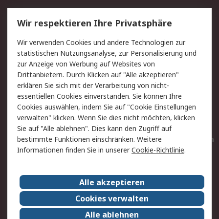
Service
Wir respektieren Ihre Privatsphäre
Value Added Services
Lieferlösungen
Wir verwenden Cookies und andere Technologien zur
Rücksendungen
Kontakt
statistischen Nutzungsanalyse, zur Personalisierung und
Hilfe
Privatkunden
zur Anzeige von Werbung auf Websites von
Drittanbietern. Durch Klicken auf "Alle akzeptieren"
Rechtliches
erklären Sie sich mit der Verarbeitung von nicht-
essentiellen Cookies einverstanden. Sie können Ihre
AGB
Datenschutz
Cookies auswählen, indem Sie auf "Cookie Einstellungen
Cookie-Richtlinie
Zahlungsbedingungen
verwalten" klicken. Wenn Sie dies nicht möchten, klicken
Copyright/Impressum
Entsorgung
Sie auf "Alle ablehnen". Dies kann den Zugriff auf
Elektrogeräte/Batterien
bestimmte Funktionen einschränken. Weitere
Informationen finden Sie in unserer
Cookie-Richtlinie
.
Über RS
Alle akzeptieren
Unternehmen
RS weltweit
Karriere bei RS
Nachhaltigkeit
Cookies verwalten
Qualität/Umwelt/Zertifikate
Presse-Center
Alle ablehnen