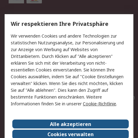
Service
Wir respektieren Ihre Privatsphäre
Value Added Services
Lieferlösungen
Wir verwenden Cookies und andere Technologien zur
Rücksendungen
Kontakt
statistischen Nutzungsanalyse, zur Personalisierung und
Hilfe
Privatkunden
zur Anzeige von Werbung auf Websites von
Drittanbietern. Durch Klicken auf "Alle akzeptieren"
Rechtliches
erklären Sie sich mit der Verarbeitung von nicht-
essentiellen Cookies einverstanden. Sie können Ihre
AGB
Datenschutz
Cookies auswählen, indem Sie auf "Cookie Einstellungen
Cookie-Richtlinie
Zahlungsbedingungen
verwalten" klicken. Wenn Sie dies nicht möchten, klicken
Copyright/Impressum
Entsorgung
Sie auf "Alle ablehnen". Dies kann den Zugriff auf
Elektrogeräte/Batterien
bestimmte Funktionen einschränken. Weitere
Informationen finden Sie in unserer
Cookie-Richtlinie
.
Über RS
Alle akzeptieren
Unternehmen
RS weltweit
Karriere bei RS
Nachhaltigkeit
Cookies verwalten