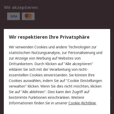
Wir akzeptieren:
Service
Wir respektieren Ihre Privatsphäre
Value Added Services
Lieferlösungen
Wir verwenden Cookies und andere Technologien zur
Rücksendungen
Kontakt
statistischen Nutzungsanalyse, zur Personalisierung und
Hilfe
Privatkunden
zur Anzeige von Werbung auf Websites von
Drittanbietern. Durch Klicken auf "Alle akzeptieren"
Rechtliches
erklären Sie sich mit der Verarbeitung von nicht-
essentiellen Cookies einverstanden. Sie können Ihre
AGB
Datenschutz
Cookies auswählen, indem Sie auf "Cookie Einstellungen
Cookie-Richtlinie
Zahlungsbedingungen
verwalten" klicken. Wenn Sie dies nicht möchten, klicken
Copyright/Impressum
Entsorgung
Sie auf "Alle ablehnen". Dies kann den Zugriff auf
Elektrogeräte/Batterien
bestimmte Funktionen einschränken. Weitere
Informationen finden Sie in unserer
Cookie-Richtlinie
.
Über RS