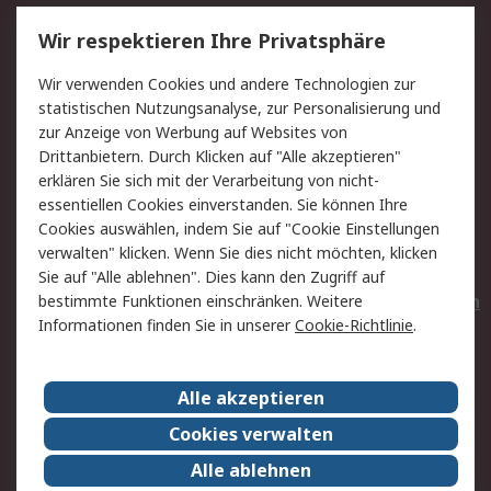
Service
Wir respektieren Ihre Privatsphäre
Value Added Services
Lieferlösungen
Wir verwenden Cookies und andere Technologien zur
Rücksendungen
Kontakt
statistischen Nutzungsanalyse, zur Personalisierung und
Hilfe
Privatkunden
zur Anzeige von Werbung auf Websites von
Drittanbietern. Durch Klicken auf "Alle akzeptieren"
Rechtliches
erklären Sie sich mit der Verarbeitung von nicht-
essentiellen Cookies einverstanden. Sie können Ihre
AGB
Datenschutz
Cookies auswählen, indem Sie auf "Cookie Einstellungen
Cookie-Richtlinie
Zahlungsbedingungen
verwalten" klicken. Wenn Sie dies nicht möchten, klicken
Copyright/Impressum
Entsorgung
Sie auf "Alle ablehnen". Dies kann den Zugriff auf
Elektrogeräte/Batterien
bestimmte Funktionen einschränken. Weitere
Informationen finden Sie in unserer
Cookie-Richtlinie
.
Über RS
Alle akzeptieren
Unternehmen
RS weltweit
Karriere bei RS
Nachhaltigkeit
Cookies verwalten
Qualität/Umwelt/Zertifikate
Presse-Center
Alle ablehnen
Event-Center