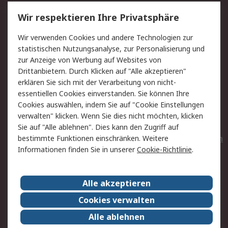
Service
Wir respektieren Ihre Privatsphäre
Value Added Services
Lieferlösungen
Wir verwenden Cookies und andere Technologien zur
Rücksendungen
Kontakt
statistischen Nutzungsanalyse, zur Personalisierung und
Hilfe
Privatkunden
zur Anzeige von Werbung auf Websites von
Drittanbietern. Durch Klicken auf "Alle akzeptieren"
Rechtliches
erklären Sie sich mit der Verarbeitung von nicht-
essentiellen Cookies einverstanden. Sie können Ihre
AGB
Datenschutz
Cookies auswählen, indem Sie auf "Cookie Einstellungen
Cookie-Richtlinie
Zahlungsbedingungen
verwalten" klicken. Wenn Sie dies nicht möchten, klicken
Copyright/Impressum
Entsorgung
Sie auf "Alle ablehnen". Dies kann den Zugriff auf
Elektrogeräte/Batterien
bestimmte Funktionen einschränken. Weitere
Informationen finden Sie in unserer
Cookie-Richtlinie
.
Über RS
Alle akzeptieren
Unternehmen
RS weltweit
Karriere bei RS
Nachhaltigkeit
Cookies verwalten
Qualität/Umwelt/Zertifikate
Presse-Center
Alle ablehnen
Event-Center