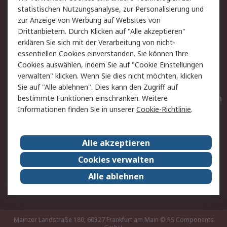
statistischen Nutzungsanalyse, zur Personalisierung und
Hilfe
Privatkunden
zur Anzeige von Werbung auf Websites von
Drittanbietern. Durch Klicken auf "Alle akzeptieren"
Rechtliches
erklären Sie sich mit der Verarbeitung von nicht-
essentiellen Cookies einverstanden. Sie können Ihre
AGB
Datenschutz
Cookies auswählen, indem Sie auf "Cookie Einstellungen
Cookie-Richtlinie
Zahlungsbedingungen
verwalten" klicken. Wenn Sie dies nicht möchten, klicken
Copyright/Impressum
Entsorgung
Sie auf "Alle ablehnen". Dies kann den Zugriff auf
Elektrogeräte/Batterien
bestimmte Funktionen einschränken. Weitere
Informationen finden Sie in unserer
Cookie-Richtlinie
.
Über RS
Alle akzeptieren
Unternehmen
RS weltweit
Karriere bei RS
Nachhaltigkeit
Cookies verwalten
Qualität/Umwelt/Zertifikate
Presse-Center
Alle ablehnen
Event-Center
Mainzer Landstraße 180, 60327 Frankfurt am Main
© RS Components