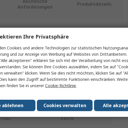
Rechtliche
Produktdetails
Anforderungen
ein oder mehrere Eigenschaften auswählen.
ektieren Ihre Privatsphäre
t
Wert
en Cookies und andere Technologien zur statistischen Nutzungsanal
erung und zur Anzeige von Werbung auf Websites von Drittanbietern.
Siemens
"Alle akzeptieren" erklären Sie sich mit der Verarbeitung von nicht-ess
verstanden. Sie können Ihre Cookies auswählen, indem Sie auf "Cook
Drucksteuerventil
en verwalten" klicken. Wenn Sie dies nicht möchten, klicken Sie auf "Al
Dies kann den Zugriff auf bestimmte Funktionen einschränken. Weite
ratur min.
-10°C
en finden Sie in unserer
Cookie-Richtlinie
.
riebstemperatur
150°C
e ablehnen
Cookies verwalten
Alle akzep
ial
Gusseisen
e max.
63m³/h