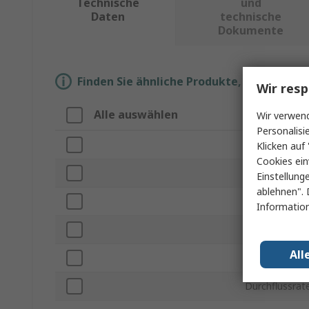
Technische
und
Daten
technische
Dokumente
Finden Sie ähnliche Produkte, indem Sie 
Wir resp
Alle auswählen
Eigenschaf
Wir verwend
Personalisi
Marke
Klicken auf 
Cookies ein
Produkt Typ
Einstellung
ablehnen". 
Betriebstempe
Information
Maximale Bet
All
Gehäusemater
Durchflussrat