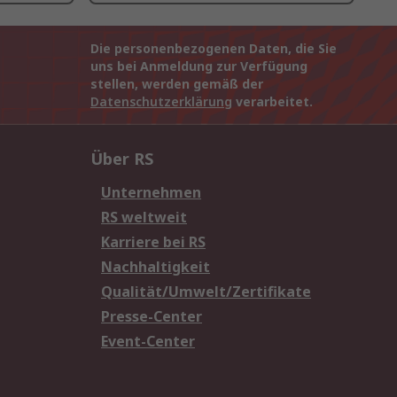
Die personenbezogenen Daten, die Sie
uns bei Anmeldung zur Verfügung
stellen, werden gemäß der
Datenschutzerklärung
verarbeitet.
Über RS
Unternehmen
RS weltweit
Karriere bei RS
Nachhaltigkeit
Qualität/Umwelt/Zertifikate
Presse-Center
Event-Center