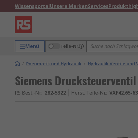
Wissensportal
Unsere Marken
Services
Produkthigh
Menü
Teile-Nr.
/
Pneumatik und Hydraulik
/
Hydraulik Ventile und 
Siemens Drucksteuerventil
RS Best.-Nr.
:
282-5322
Herst. Teile-Nr.
:
VXF42.65-63