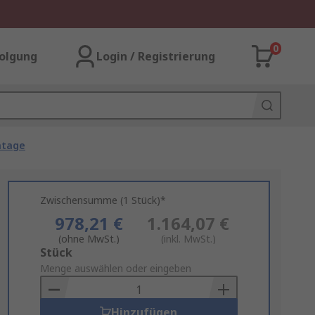
0
olgung
Login / Registrierung
ntage
Zwischensumme (1 Stück)*
978,21 €
1.164,07 €
(ohne MwSt.)
(inkl. MwSt.)
Add
Stück
to
Menge auswählen oder eingeben
Basket
Hinzufügen