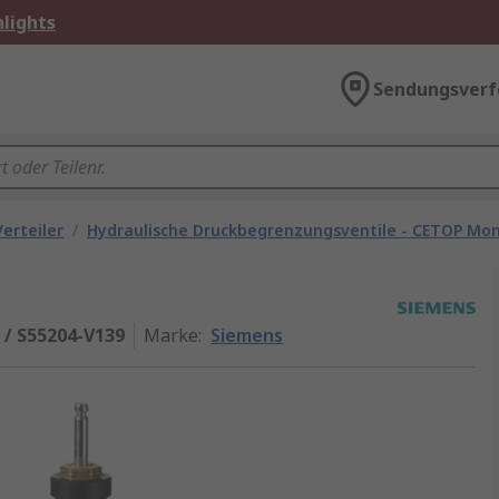
lights
Sendungsverf
Verteiler
/
Hydraulische Druckbegrenzungsventile - CETOP Mo
 / S55204-V139
Marke
:
Siemens