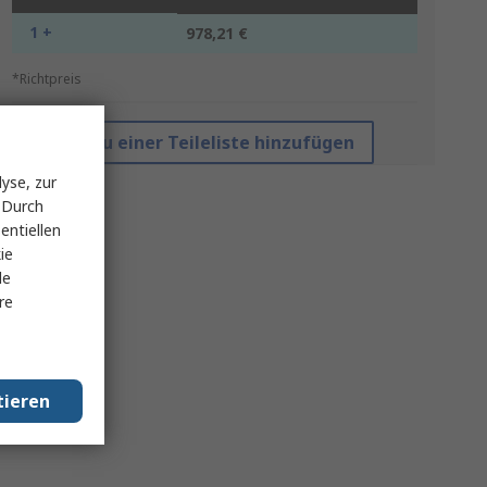
1 +
978,21 €
*Richtpreis
Zu einer Teileliste hinzufügen
yse, zur
 Durch
entiellen
ie
le
re
tieren